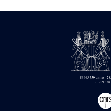
Statue d’un roi
agenouillé présentant
une table d’offrandes de
Séthi II
Statue porte-
enseigne de Séthi II
Statue porte-
enseigne de Séthi II
Stèle de la campagne
nubienne de
Psammétique II
Objets découverts
Zone des Pylônes
Centraux
e
III
pylône
18 965 359 visites - 285
21 709 338 
« Porte » de Ramsès
IX
e
IV
pylône
e
Cour nord du IV
pylône
e
Cour sud du IV