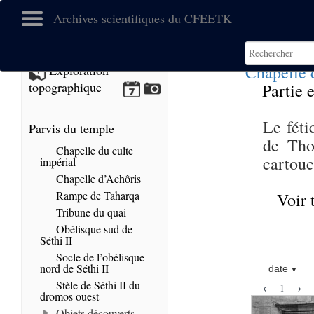
Archives scientifiques du CFEETK
Chapelle 
Exploration
topographique
Partie e
Le féti
Parvis du temple
de Tho
Chapelle du culte
cartouc
impérial
Chapelle d’Achôris
Rampe de Taharqa
Voir 
Tribune du quai
Obélisque sud de
Séthi II
Socle de l’obélisque
nord de Séthi II
date
Stèle de Séthi II du
←
1
→
dromos ouest
Objets découverts