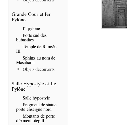
Grande Cour et Ier
Pylône
er
I
pylône
Porte sud des
bubastites
Temple de Ramsès
III
Sphinx au nom de
Masaharta
Objets découverts
Salle Hypostyle et IIe
Pylône
Salle hypostyle
Fragment de statue
porte-enseigne nord
Montants de porte
d’Amenhotep II