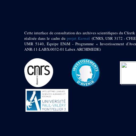
pylône
e
Cour axiale du V
pylône, avant-porte du
e
VI
pylône
e
VI
pylône
e
Cour axiale du VI
Cette interface de consultation des archives scientifiques du Cfeetk 
pylône
réalisée dans le cadre du
projet
Karnak
(CNRS, USR 3172 - CFEE
UMR 5140, Équipe ENiM - Programme « Investissement d’Aven
e
Cour nord du VI
ANR-11-LABX-0032-01 Labex ARCHIMEDE)
pylône
e
Cour sud du VI
pylône
Objets découverts
Zone Centrale du Temple
Chapelle de
Kamoutef
Chapelle de Philippe
Arrhidée
Portique du
sanctuaire de la barque
« Palais de Maât »