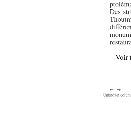
ptoléma
Des str
Thoutm
différe
monume
restaur
Voir 
←
→
Unknown colum