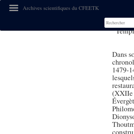
Archives scientifiques du CFEETK
Templ
Dans so
chronol
1479-14
lesquel
restau
(XXIIe 
Évergè
Philomé
Dionys
Thoutm
constr