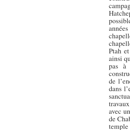
campag
Hatche
possibl
années 
chapell
chapell
Ptah et
ainsi q
pas à 
constru
de l’en
dans l’
sanctua
travaux
avec un
de Chab
templ