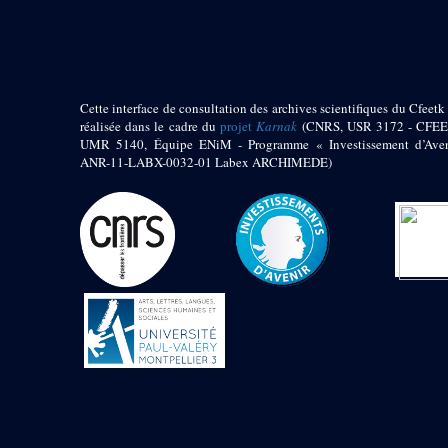
pylône
e
Cour axiale du V
pylône, avant-porte du
e
VI
pylône
e
VI
pylône
e
Cour axiale du VI
Cette interface de consultation des archives scientifiques du Cfeetk 
pylône
réalisée dans le cadre du
projet
Karnak
(CNRS, USR 3172 - CFEE
UMR 5140, Équipe ENiM - Programme « Investissement d’Aven
e
Cour nord du VI
ANR-11-LABX-0032-01 Labex ARCHIMEDE)
pylône
e
Cour sud du VI
pylône
Objets découverts
Zone Centrale du Temple
Chapelle de
Kamoutef
Chapelle de Philippe
Arrhidée
Portique du
sanctuaire de la barque
« Palais de Maât »