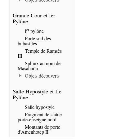
Grande Cour et Ier
Pylône
er
I
pylône
Porte sud des
bubastites
Temple de Ramsès
III
Sphinx au nom de
Masaharta
Objets découverts
Salle Hypostyle et IIe
Pylône
Salle hypostyle
Fragment de statue
porte-enseigne nord
Montants de porte
d’Amenhotep II