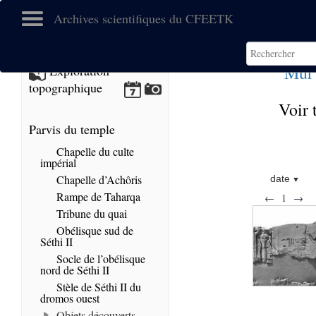
Archives scientifiques du CFEETK
Mur 
Exploration
topographique
Voir 
Parvis du temple
Chapelle du culte
impérial
Chapelle d’Achôris
date
Rampe de Taharqa
←
1
→
Tribune du quai
Obélisque sud de
Séthi II
Socle de l’obélisque
nord de Séthi II
Stèle de Séthi II du
dromos ouest
Objets découverts