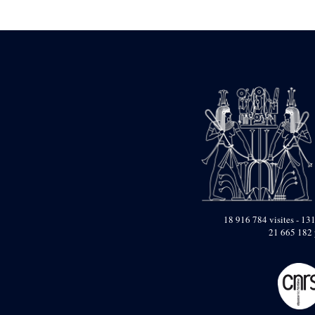
Statue d’un roi
agenouillé présentant
une table d’offrandes de
Séthi II
Statue porte-
enseigne de Séthi II
Statue porte-
enseigne de Séthi II
Stèle de la campagne
nubienne de
Psammétique II
Objets découverts
Zone des Pylônes
Centraux
e
III
pylône
18 916 784 visites - 131
21 665 182 
« Porte » de Ramsès
IX
e
IV
pylône
e
Cour nord du IV
pylône
e
Cour sud du IV