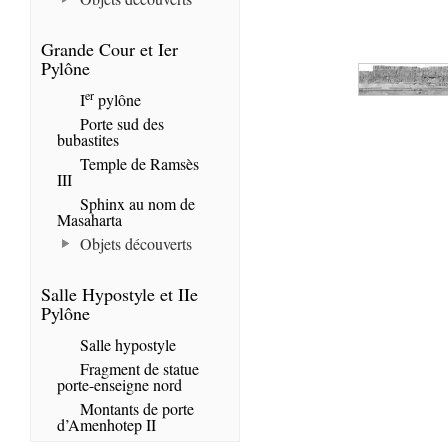
Grande Cour et Ier
Pylône
er
I
pylône
Porte sud des
bubastites
Temple de Ramsès
III
Sphinx au nom de
Masaharta
Objets découverts
Salle Hypostyle et IIe
Pylône
Salle hypostyle
Fragment de statue
porte-enseigne nord
Montants de porte
d’Amenhotep II