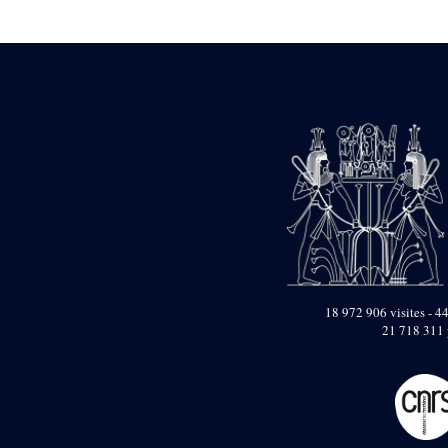
Statue d’un roi
agenouillé présentant
une table d’offrandes de
Séthi II
Statue porte-
enseigne de Séthi II
Statue porte-
enseigne de Séthi II
Stèle de la campagne
nubienne de
Psammétique II
Objets découverts
Zone des Pylônes
Centraux
e
III
pylône
18 972 906 visites - 44
21 718 311 
« Porte » de Ramsès
IX
e
IV
pylône
e
Cour nord du IV
pylône
e
Cour sud du IV