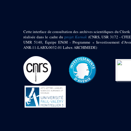
pylône
e
Cour axiale du V
pylône, avant-porte du
e
VI
pylône
e
VI
pylône
e
Cour axiale du VI
Cette interface de consultation des archives scientifiques du Cfeetk 
pylône
réalisée dans le cadre du
projet
Karnak
(CNRS, USR 3172 - CFEE
UMR 5140, Équipe ENiM - Programme « Investissement d’Aven
e
Cour nord du VI
ANR-11-LABX-0032-01 Labex ARCHIMEDE)
pylône
e
Cour sud du VI
pylône
Objets découverts
Zone Centrale du Temple
Chapelle de
Kamoutef
Chapelle de Philippe
Arrhidée
Portique du
sanctuaire de la barque
« Palais de Maât »