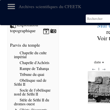
Archives scientifiques du CFEETK
Mur e
Exploration
topographique
r
Voir 
Parvis du temple
Chapelle du culte
impérial
Chapelle d’Achôris
date
Rampe de Taharqa
←
1
→
Tribune du quai
Obélisque sud de
Séthi II
Socle de l’obélisque
nord de Séthi II
Stèle de Séthi II du
dromos ouest
Objets découverts