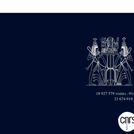
Statue d’un roi
agenouillé présentant
une table d’offrandes de
Séthi II
Statue porte-
enseigne de Séthi II
Statue porte-
enseigne de Séthi II
Stèle de la campagne
nubienne de
Psammétique II
Objets découverts
Zone des Pylônes
Centraux
e
III
pylône
18 927 579 visites - 914
21 674 919 
« Porte » de Ramsès
IX
e
IV
pylône
e
Cour nord du IV
pylône
e
Cour sud du IV