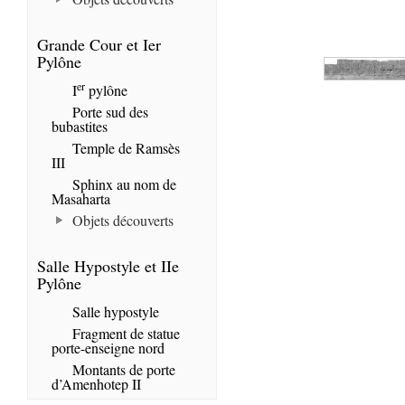
Grande Cour et Ier
Pylône
er
I
pylône
Porte sud des
bubastites
Temple de Ramsès
III
Sphinx au nom de
Masaharta
Objets découverts
Salle Hypostyle et IIe
Pylône
Salle hypostyle
Fragment de statue
porte-enseigne nord
Montants de porte
d’Amenhotep II