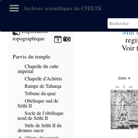
Archives scientifiques du CFEETK
Mur e
Exploration
topographique
regi
Voir 
Parvis du temple
Chapelle du culte
impérial
Chapelle d’Achôris
date
Rampe de Taharqa
←
1
→
Tribune du quai
Obélisque sud de
Séthi II
Socle de l’obélisque
nord de Séthi II
Stèle de Séthi II du
dromos ouest
Objets découverts