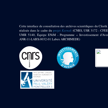
pylône
e
Cour axiale du V
pylône, avant-porte du
e
VI
pylône
e
VI
pylône
e
Cour axiale du VI
Cette interface de consultation des archives scientifiques du Cfeetk 
pylône
réalisée dans le cadre du
projet
Karnak
(CNRS, USR 3172 - CFEE
UMR 5140, Équipe ENiM - Programme « Investissement d’Aven
e
Cour nord du VI
ANR-11-LABX-0032-01 Labex ARCHIMEDE)
pylône
e
Cour sud du VI
pylône
Objets découverts
Zone Centrale du Temple
Chapelle de
Kamoutef
Chapelle de Philippe
Arrhidée
Portique du
sanctuaire de la barque
« Palais de Maât »