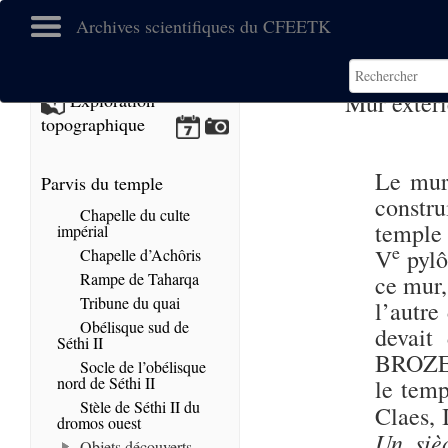
Archives scientifiques du CFEETK
Mur extéri
Exploration
topographique
Le mur 
Parvis du temple
constr
Chapelle du culte
temple
impérial
e
V
pylô
Chapelle d’Achôris
Rampe de Taharqa
ce mur,
Tribune du quai
l’autre
Obélisque sud de
devait
Séthi II
BROZE,
Socle de l’obélisque
nord de Séthi II
le temp
Stèle de Séthi II du
Claes, 
dromos ouest
Un siè
Objets découverts