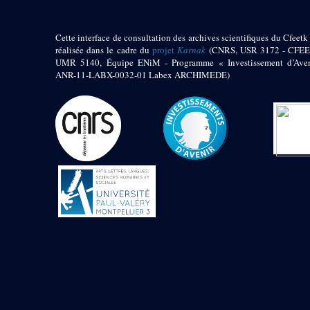
Mur extérieur de
Thoutmosis III
Cette interface de consultation des archives scientifiques du Cfeetk 
Magasin nord 2
réalisée dans le cadre du
projet
Karnak
(CNRS, USR 3172 - CFEE
(MN2)
UMR 5140, Équipe ENiM - Programme « Investissement d’Aven
Mur extérieur de
ANR-11-LABX-0032-01 Labex ARCHIMEDE)
Thoutmosis III
Zone Solaire de l'Est
Colonnade orientale
de Taharqa
Temple de l’est de
Ramsès II
Zone Osirienne de l'Est
Chapelle
anépigraphe avec
claustrum
Chapelle d’Osiris
Heqa-djet
Objets découverts