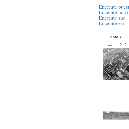
Statue d’un roi
agenouillé présentant
Enceinte oues
une table d’offrandes de
Enceinte nord
Séthi II
Enceinte sud
Statue porte-
Enceinte est
enseigne de Séthi II
Statue porte-
enseigne de Séthi II
date
Stèle de la campagne
←
1
2
3
nubienne de
Psammétique II
Objets découverts
Zone des Pylônes
Centraux
e
III
pylône
« Porte » de Ramsès
IX
e
IV
pylône
e
Cour nord du IV
pylône
e
Cour sud du IV