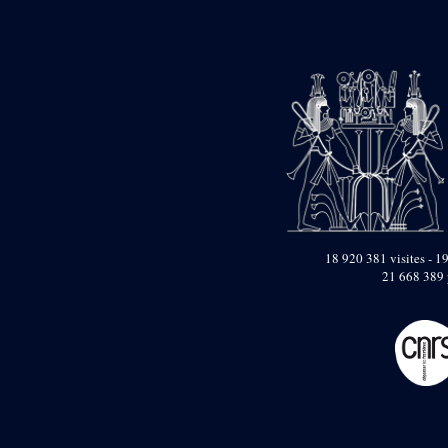
Objets découverts
Zone de l'Akhmenou
Salle des fêtes «
Heret-ib »
Autel de la salle
solaire
Base de statue
Base de statue de
Thoutmosis III
Base et pieds d’un
groupe statuaire
18 920 381 visites - 19
Fragment inférieur
21 668 389 
de statue de Thoutmosis
III présentant un autel à
libation
Statue agenouillée
Table d’offrandes de
Thoutmosis III
Objets découverts