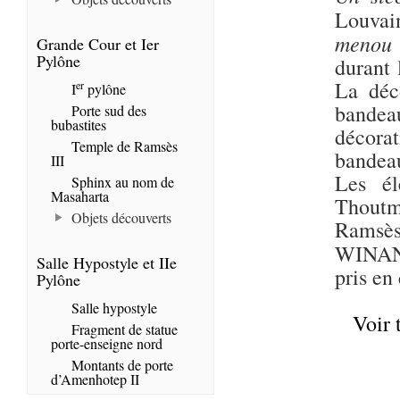
Louvain
menou
Grande Cour et Ier
Pylône
durant 
La déc
er
I
pylône
bandea
Porte sud des
bubastites
décora
Temple de Ramsès
bandea
III
Les él
Sphinx au nom de
Masaharta
Thoutmo
Objets découverts
Ramsès 
WINAN
Salle Hypostyle et IIe
pris en
Pylône
Salle hypostyle
Voir 
Fragment de statue
porte-enseigne nord
Montants de porte
d’Amenhotep II