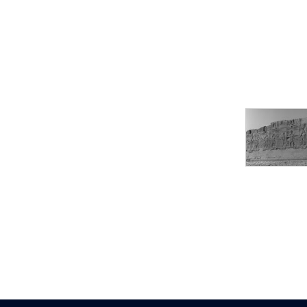
pylône
e
Cour axiale du V
pylône, avant-porte du
e
VI
pylône
e
VI
pylône
e
Cour axiale du VI
pylône
e
Cour nord du VI
pylône
e
Cour sud du VI
pylône
Objets découverts
Zone Centrale du Temple
Chapelle de
Kamoutef
Chapelle de Philippe
Arrhidée
Portique du
sanctuaire de la barque
« Palais de Maât »