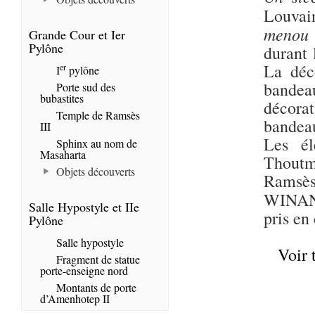
Louvain
menou
Grande Cour et Ier
Pylône
durant 
La déc
er
I
pylône
bandea
Porte sud des
bubastites
décora
Temple de Ramsès
bandea
III
Les él
Sphinx au nom de
Masaharta
Thoutmo
Objets découverts
Ramsès 
WINAN
Salle Hypostyle et IIe
pris en
Pylône
Salle hypostyle
Voir 
Fragment de statue
porte-enseigne nord
Montants de porte
d’Amenhotep II