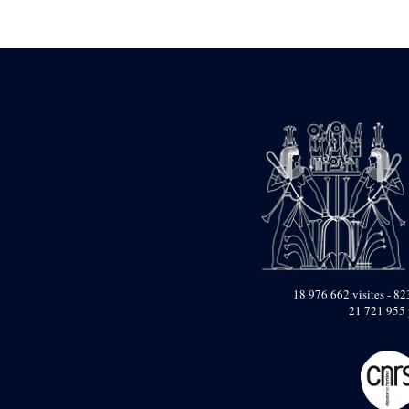
Statue d’un roi
agenouillé présentant
une table d’offrandes de
Séthi II
Statue porte-
enseigne de Séthi II
Statue porte-
enseigne de Séthi II
Stèle de la campagne
nubienne de
Psammétique II
Objets découverts
Zone des Pylônes
Centraux
e
III
pylône
18 976 662 visites - 823
« Porte » de Ramsès
21 721 955 
IX
e
IV
pylône
e
Cour nord du IV
pylône
e
Cour sud du IV