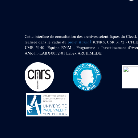
pylône
e
Cour axiale du V
pylône, avant-porte du
e
VI
pylône
e
VI
pylône
e
Cour axiale du VI
Cette interface de consultation des archives scientifiques du Cfeetk 
pylône
réalisée dans le cadre du
projet
Karnak
(CNRS, USR 3172 - CFEE
e
Cour nord du VI
UMR 5140, Équipe ENiM - Programme « Investissement d’Aven
pylône
ANR-11-LABX-0032-01 Labex ARCHIMEDE)
e
Cour sud du VI
pylône
Objets découverts
Zone Centrale du Temple
Chapelle de
Kamoutef
Chapelle de Philippe
Arrhidée
Portique du
sanctuaire de la barque
« Palais de Maât »