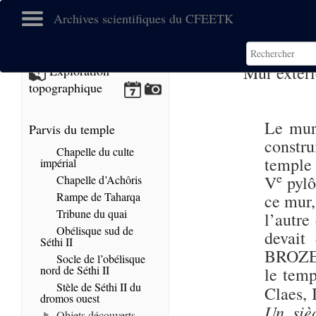
Archives scientifiques du CFEETK
Mur extéri
Exploration
topographique
Le mur 
Parvis du temple
constr
Chapelle du culte
temple
impérial
e
V
pylô
Chapelle d’Achôris
Rampe de Taharqa
ce mur,
Tribune du quai
l’autre
Obélisque sud de
devait
Séthi II
BROZE,
Socle de l’obélisque
nord de Séthi II
le temp
Stèle de Séthi II du
Claes, 
dromos ouest
Un siè
Objets découverts