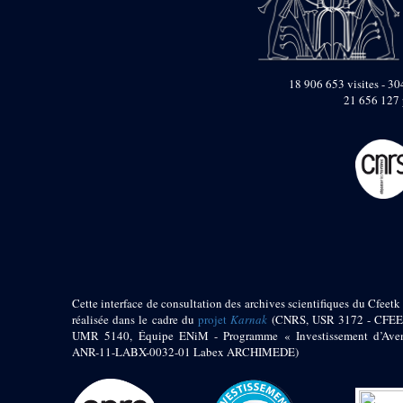
pylône
e
Cour axiale du V
pylône, avant-porte du
e
VI
pylône
e
VI
pylône
18 906 653 visites - 304
e
Cour axiale du VI
21 656 127 
pylône
e
Cour nord du VI
pylône
e
Cour sud du VI
pylône
Objets découverts
Zone Centrale du Temple
Chapelle de
Kamoutef
Cette interface de consultation des archives scientifiques du Cfeetk 
Chapelle de Philippe
réalisée dans le cadre du
projet
Karnak
(CNRS, USR 3172 - CFEE
Arrhidée
UMR 5140, Équipe ENiM - Programme « Investissement d’Aven
Portique du
ANR-11-LABX-0032-01 Labex ARCHIMEDE)
sanctuaire de la barque
« Palais de Maât »