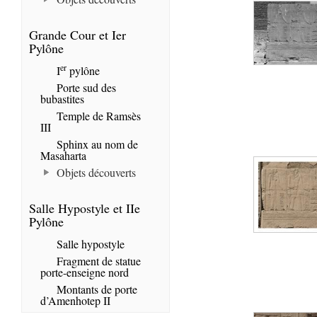
Grande Cour et Ier
Pylône
er
I
pylône
Porte sud des
bubastites
Temple de Ramsès
III
Sphinx au nom de
Masaharta
Objets découverts
Salle Hypostyle et IIe
Pylône
Salle hypostyle
Fragment de statue
porte-enseigne nord
Montants de porte
d’Amenhotep II