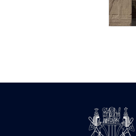
Statue d’un roi
agenouillé présentant
une table d’offrandes de
Séthi II
Statue porte-
enseigne de Séthi II
Statue porte-
enseigne de Séthi II
Stèle de la campagne
nubienne de
Psammétique II
Objets découverts
Zone des Pylônes
Centraux
e
III
pylône
« Porte » de Ramsès
IX
e
IV
pylône
e
Cour nord du IV
pylône
e
Cour sud du IV