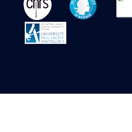
Objets découverts
Zone de l'Akhmenou
Salle des fêtes «
Heret-ib »
Autel de la salle
solaire
Base de statue
Base de statue de
Thoutmosis III
Base et pieds d’un
groupe statuaire
Fragment inférieur
de statue de Thoutmosis
III présentant un autel à
libation
Statue agenouillée
Table d’offrandes de
Thoutmosis III
Objets découverts