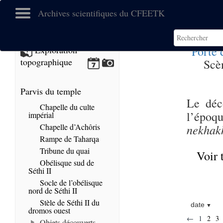
Archives scientifiques du CFEETK
Porte 
Exploration
topographique
Scè
Parvis du temple
Le déc
Chapelle du culte
l’époqu
impérial
Chapelle d’Achôris
nekhak
Rampe de Taharqa
Tribune du quai
Voir 
Obélisque sud de
Séthi II
Socle de l’obélisque
nord de Séthi II
Stèle de Séthi II du
date
dromos ouest
←
1
2
3
Objets découverts