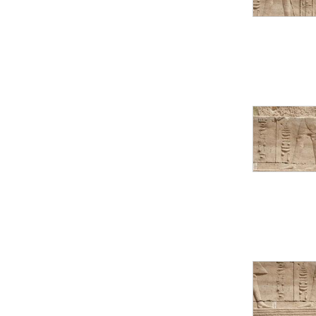
Statue d’un roi
agenouillé présentant
une table d’offrandes de
Séthi II
Statue porte-
enseigne de Séthi II
Statue porte-
enseigne de Séthi II
Stèle de la campagne
nubienne de
Psammétique II
Objets découverts
Zone des Pylônes
Centraux
e
III
pylône
« Porte » de Ramsès
IX
e
IV
pylône
e
Cour nord du IV
pylône
e
Cour sud du IV