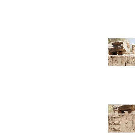
Mur extérieur de
Thoutmosis III
Magasin nord 2
(MN2)
Mur extérieur de
Thoutmosis III
Zone Solaire de l'Est
Colonnade orientale
de Taharqa
Temple de l’est de
Ramsès II
Zone Osirienne de l'Est
Chapelle
anépigraphe avec
claustrum
Chapelle d’Osiris
Heqa-djet
Objets découverts