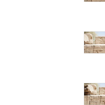
Objets découverts
Zone de l'Akhmenou
Salle des fêtes «
Heret-ib »
Autel de la salle
solaire
Base de statue
Base de statue de
Thoutmosis III
Base et pieds d’un
groupe statuaire
Fragment inférieur
de statue de Thoutmosis
III présentant un autel à
libation
Statue agenouillée
Table d’offrandes de
Thoutmosis III
Objets découverts