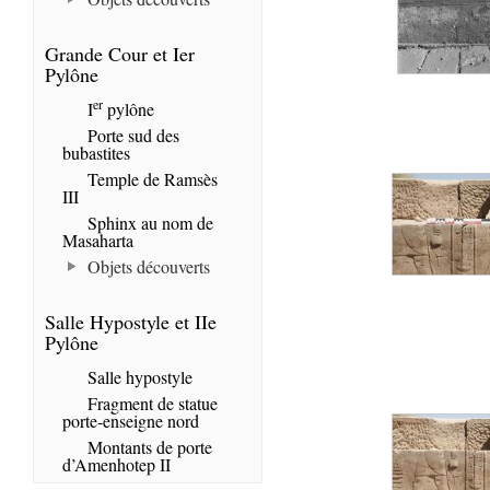
Grande Cour et Ier
Pylône
er
I
pylône
Porte sud des
bubastites
Temple de Ramsès
III
Sphinx au nom de
Masaharta
Objets découverts
Salle Hypostyle et IIe
Pylône
Salle hypostyle
Fragment de statue
porte-enseigne nord
Montants de porte
d’Amenhotep II