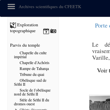
Archives scientifiques du CFEETK
Porte
Exploration
topographique
Le dé
Parvis du temple
vraise
Chapelle du culte
Varille
impérial
Chapelle d’Achôris
Rampe de Taharqa
Voir 
Tribune du quai
Obélisque sud de
Séthi II
Socle de l’obélisque
nord de Séthi II
Stèle de Séthi II du
dromos ouest
Objets découverts