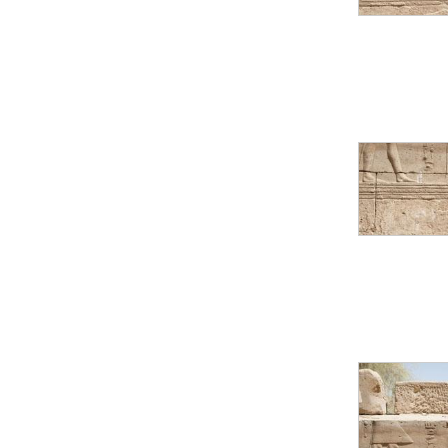
pylône
e
Cour axiale du V
pylône, avant-porte du
e
VI
pylône
e
VI
pylône
e
Cour axiale du VI
pylône
e
Cour nord du VI
pylône
e
Cour sud du VI
pylône
Objets découverts
Zone Centrale du Temple
Chapelle de
Kamoutef
Chapelle de Philippe
Arrhidée
Portique du
sanctuaire de la barque
« Palais de Maât »