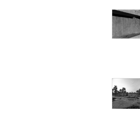
Statue d’un roi
agenouillé présentant
une table d’offrandes de
Séthi II
Statue porte-
enseigne de Séthi II
Statue porte-
enseigne de Séthi II
Stèle de la campagne
nubienne de
Psammétique II
Objets découverts
Zone des Pylônes
Centraux
e
III
pylône
« Porte » de Ramsès
IX
e
IV
pylône
e
Cour nord du IV
pylône
e
Cour sud du IV