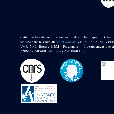
Objets découverts
Zone de l'Akhmenou
Salle des fêtes «
Heret-ib »
Autel de la salle
solaire
Cette interface de consultation des archives scientifiques du Cfeetk 
réalisée dans le cadre du
projet
Karnak
(CNRS, USR 3172 - CFEE
Base de statue
UMR 5140, Équipe ENiM - Programme « Investissement d’Aven
Base de statue de
ANR-11-LABX-0032-01 Labex ARCHIMEDE)
Thoutmosis III
Base et pieds d’un
groupe statuaire
Fragment inférieur
de statue de Thoutmosis
III présentant un autel à
libation
Statue agenouillée
Table d’offrandes de
Thoutmosis III
Objets découverts