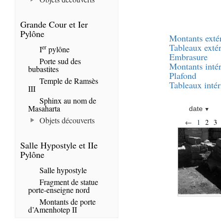
Grande Cour et Ier
Pylône
Montants exté
Tableaux extér
er
I
pylône
Embrasure
Porte sud des
Montants intér
bubastites
Plafond
Temple de Ramsès
Tableaux intér
III
Sphinx au nom de
Masaharta
date
Objets découverts
←
1
2
3
Salle Hypostyle et IIe
Pylône
Salle hypostyle
Fragment de statue
porte-enseigne nord
Montants de porte
d’Amenhotep II