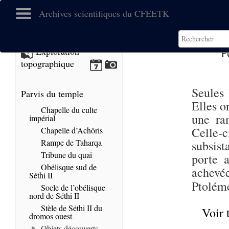
Archives scientifiques du CFEETK
P
Exploration
topographique
Seules 
Parvis du temple
Elles o
Chapelle du culte
une ra
impérial
Celle-c
Chapelle d’Achôris
Rampe de Taharqa
subsist
Tribune du quai
porte 
Obélisque sud de
achevé
Séthi II
Ptolémé
Socle de l’obélisque
nord de Séthi II
Stèle de Séthi II du
Voir 
dromos ouest
Objets découverts