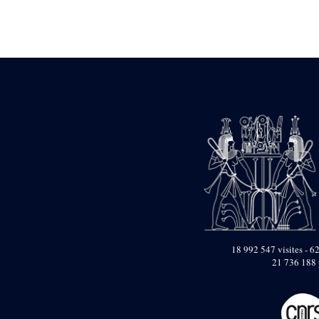
pylône
e
Cour axiale du V
pylône, avant-porte du
e
VI
pylône
e
VI
pylône
e
Cour axiale du VI
pylône
e
Cour nord du VI
pylône
e
Cour sud du VI
pylône
Objets découverts
Zone Centrale du Temple
Chapelle de
Kamoutef
Chapelle de Philippe
18 992 547 visites - 62
Arrhidée
21 736 188 
Portique du
sanctuaire de la barque
« Palais de Maât »