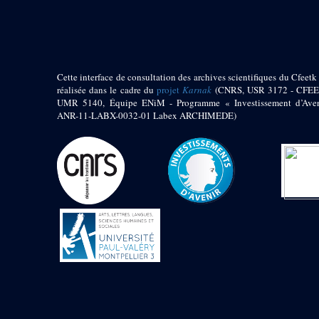
pylône
e
Cour axiale du V
pylône, avant-porte du
e
VI
pylône
e
VI
pylône
e
Cour axiale du VI
Cette interface de consultation des archives scientifiques du Cfeetk 
pylône
réalisée dans le cadre du
projet
Karnak
(CNRS, USR 3172 - CFEE
UMR 5140, Équipe ENiM - Programme « Investissement d’Aven
e
Cour nord du VI
ANR-11-LABX-0032-01 Labex ARCHIMEDE)
pylône
e
Cour sud du VI
pylône
Objets découverts
Zone Centrale du Temple
Chapelle de
Kamoutef
Chapelle de Philippe
Arrhidée
Portique du
sanctuaire de la barque
« Palais de Maât »