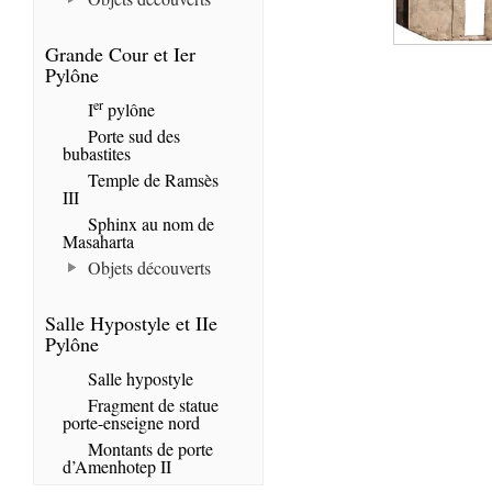
Grande Cour et Ier
Pylône
er
I
pylône
Porte sud des
bubastites
Temple de Ramsès
III
Sphinx au nom de
Masaharta
Objets découverts
Salle Hypostyle et IIe
Pylône
Salle hypostyle
Fragment de statue
porte-enseigne nord
Montants de porte
d’Amenhotep II