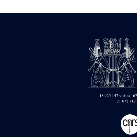
Statue d’un roi
agenouillé présentant
une table d’offrandes de
Séthi II
Statue porte-
enseigne de Séthi II
Statue porte-
enseigne de Séthi II
Stèle de la campagne
nubienne de
Psammétique II
Objets découverts
Zone des Pylônes
Centraux
e
III
pylône
18 925 147 visites - 67
21 672 712 
« Porte » de Ramsès
IX
e
IV
pylône
e
Cour nord du IV
pylône
e
Cour sud du IV