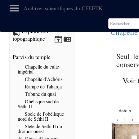
Archives scientifiques du CFEETK
Chapelle 
Exploration
topographique
Seul le
Parvis du temple
conserv
Chapelle du culte
impérial
Voir 
Chapelle d’Achôris
Rampe de Taharqa
Tribune du quai
Obélisque sud de
Séthi II
date
Socle de l’obélisque
nord de Séthi II
←
1
→
Stèle de Séthi II du
dromos ouest
Objets découverts