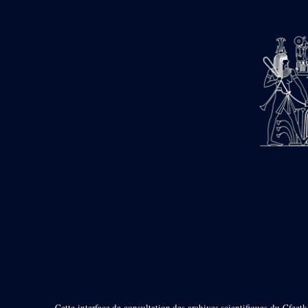
barque
« Palais de Maât »
Objets découverts
Zone de l'Akhmenou
Salle des fêtes « Heret-ib »
Autel de la salle solaire
Base de statue
Base de statue de Thoutmosis III
Base et pieds d’un groupe
statuaire
Fragment inférieur de statue de
Thoutmosis III présentant un autel à
libation
Statue agenouillée
Table d’offrandes de Thoutmosis
III
Objets découverts
Mur extérieur de Thoutmosis III
Cette interface de consultation des archives scientifiques du Cfeetk