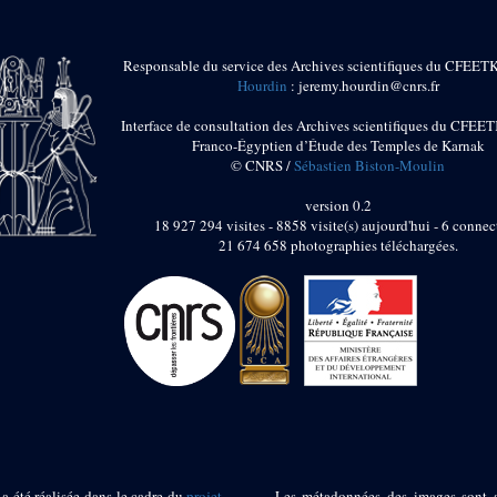
Responsable du service des Archives scientifiques du CFEET
Hourdin
: jeremy.hourdin@cnrs.fr
Interface de consultation des Archives scientifiques du CFEET
Franco-Égyptien d’Étude des Temples de Karnak
© CNRS /
Sébastien Biston-Moulin
version 0.2
18 927 294 visites - 8858 visite(s) aujourd'hui - 6 connec
21 674 658 photographies téléchargées.
 a été réalisée dans le cadre du
projet
Les métadonnées des images sont 