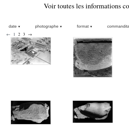
Voir toutes les informations 
date
photographe
format
commandita
←
1
2
3
→