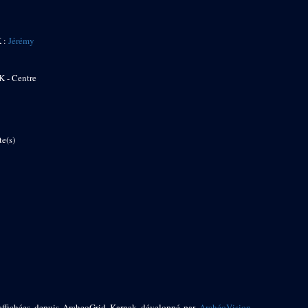
K :
Jérémy
K - Centre
te(s)
affichées depuis ArcheoGrid Karnak développé par
ArchéoVision
,