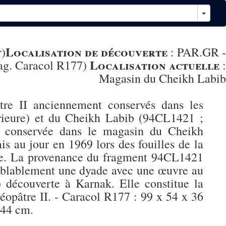
Localisation de découverte
r)
:
PAR.GR -
Localisation actuelle
rag. Caracol R177)
:
Magasin du Cheikh Labib
tre II anciennement conservés dans les
érieure) et du Cheikh Labib (94CL1421 ;
et conservée dans le magasin du Cheikh
 au jour en 1969 lors des fouilles de la
ône. La provenance du fragment 94CL1421
emblablement une dyade avec une œuvre au
découverte à Karnak. Elle constitue la
léopâtre II. - Caracol R177 : 99 x 54 x 36
 44 cm.