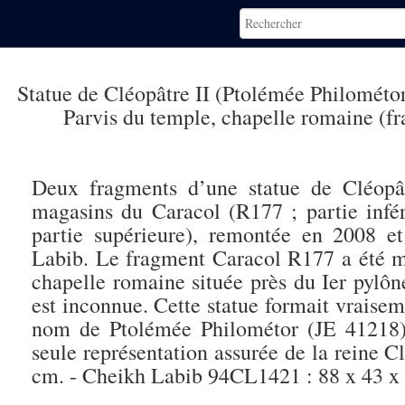
Statue de Cléopâtre II (Ptolémée Philométo
Parvis du temple, chapelle romaine (f
Deux fragments d’une statue de Cléopâ
magasins du Caracol (R177 ; partie inf
partie supérieure), remontée en 2008 
Labib. Le fragment Caracol R177 a été mis
chapelle romaine située près du Ier pyl
est inconnue. Cette statue formait vrais
nom de Ptolémée Philométor (JE 41218) 
seule représentation assurée de la reine C
cm. - Cheikh Labib 94CL1421 : 88 x 43 x