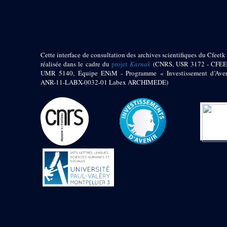
pylône
e
Cour axiale du V
pylône, avant-porte du
e
VI
pylône
e
VI
pylône
e
Cour axiale du VI
Cette interface de consultation des archives scientifiques du Cfeetk 
pylône
réalisée dans le cadre du
projet
Karnak
(CNRS, USR 3172 - CFEE
UMR 5140, Équipe ENiM - Programme « Investissement d’Aven
e
Cour nord du VI
ANR-11-LABX-0032-01 Labex ARCHIMEDE)
pylône
e
Cour sud du VI
pylône
Objets découverts
Zone Centrale du Temple
Chapelle de
Kamoutef
Chapelle de Philippe
Arrhidée
Portique du
sanctuaire de la barque
« Palais de Maât »