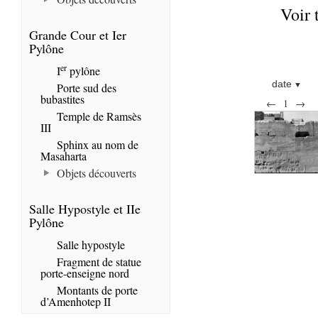
Voir 
Grande Cour et Ier
Pylône
er
I
pylône
date
Porte sud des
bubastites
←
1
→
Temple de Ramsès
III
Sphinx au nom de
Masaharta
Objets découverts
Salle Hypostyle et IIe
Pylône
Salle hypostyle
Fragment de statue
porte-enseigne nord
Montants de porte
d’Amenhotep II