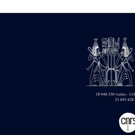
Statue d’un roi
agenouillé présentant
une table d’offrandes de
Séthi II
Statue porte-
enseigne de Séthi II
Statue porte-
enseigne de Séthi II
Stèle de la campagne
nubienne de
Psammétique II
Objets découverts
Zone des Pylônes
Centraux
e
III
pylône
18 948 330 visites - 114
21 693 428 
« Porte » de Ramsès
IX
e
IV
pylône
e
Cour nord du IV
pylône
e
Cour sud du IV