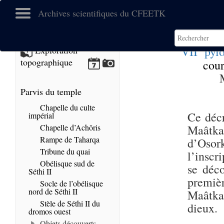
Archives scientifiques du CFEETK
e
VII
pyl
Exploration
topographique
cour
Parvis du temple
Chapelle du culte
Ce décr
impérial
Chapelle d’Achôris
Maâtka
Rampe de Taharqa
d’Osor
Tribune du quai
l’inscr
Obélisque sud de
se déc
Séthi II
premiè
Socle de l’obélisque
nord de Séthi II
Maâtkar
Stèle de Séthi II du
dieux.
dromos ouest
Objets découverts