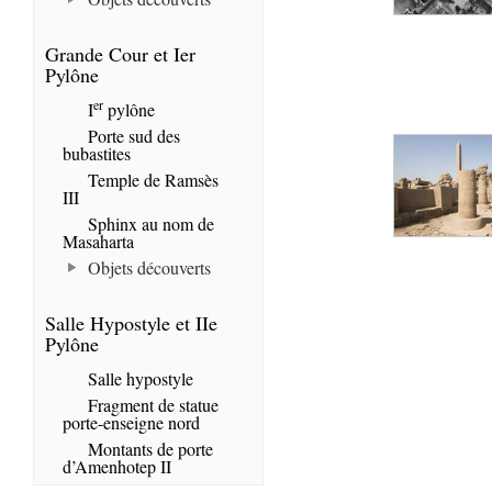
Grande Cour et Ier
Pylône
er
I
pylône
Porte sud des
bubastites
Temple de Ramsès
III
Sphinx au nom de
Masaharta
Objets découverts
Salle Hypostyle et IIe
Pylône
Salle hypostyle
Fragment de statue
porte-enseigne nord
Montants de porte
d’Amenhotep II