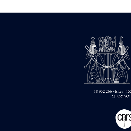
Statue d’un roi
agenouillé présentant
une table d’offrandes de
Séthi II
Statue porte-
enseigne de Séthi II
Statue porte-
enseigne de Séthi II
Stèle de la campagne
nubienne de
Psammétique II
Objets découverts
Zone des Pylônes
Centraux
e
III
pylône
18 952 266 visites - 153
21 697 085 
« Porte » de Ramsès
IX
e
IV
pylône
e
Cour nord du IV
pylône
e
Cour sud du IV