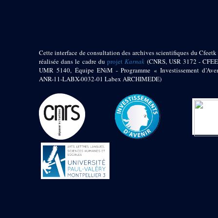
pylône
e
Cour axiale du V
pylône, avant-porte du
e
VI
pylône
e
VI
pylône
e
Cour axiale du VI
Cette interface de consultation des archives scientifiques du Cfeetk 
pylône
réalisée dans le cadre du
projet
Karnak
(CNRS, USR 3172 - CFEE
UMR 5140, Équipe ENiM - Programme « Investissement d’Aven
e
Cour nord du VI
ANR-11-LABX-0032-01 Labex ARCHIMEDE)
pylône
e
Cour sud du VI
pylône
Objets découverts
Zone Centrale du Temple
Chapelle de
Kamoutef
Chapelle de Philippe
Arrhidée
Portique du
sanctuaire de la barque
« Palais de Maât »