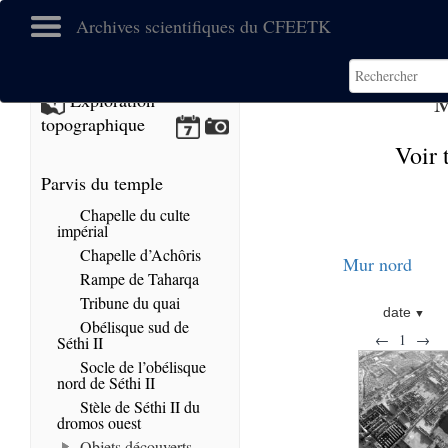
Archives scientifiques du CFEETK
M
Exploration
topographique
Voir 
Parvis du temple
Chapelle du culte
impérial
Chapelle d’Achôris
Mur nord
Rampe de Taharqa
Tribune du quai
date
Obélisque sud de
←
1
→
Séthi II
Socle de l’obélisque
nord de Séthi II
Stèle de Séthi II du
dromos ouest
Objets découverts