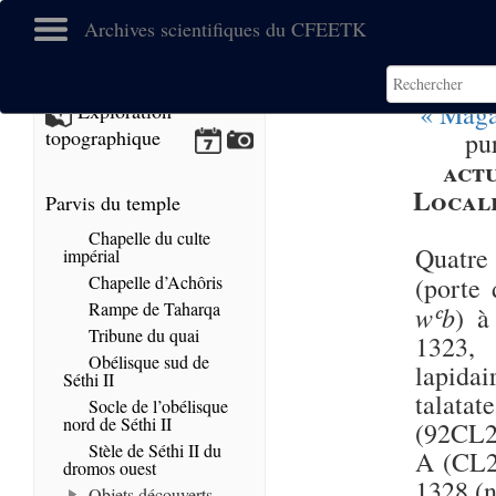
Archives scientifiques du CFEETK
« Maga
Exploration
topographique
pu
act
Locali
Parvis du temple
Chapelle du culte
Quatre
impérial
Chapelle d’Achôris
(porte
Rampe de Taharqa
wʿb
) à
Tribune du quai
1323, 
Obélisque sud de
lapidai
Séthi II
talata
Socle de l’obélisque
nord de Séthi II
(92CL25
Stèle de Séthi II du
A (CL25
dromos ouest
1328 (n
Objets découverts