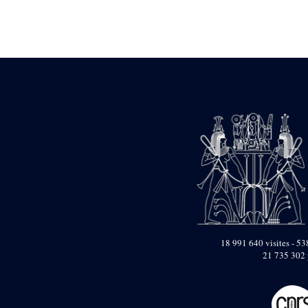
pylône
e
Cour axiale du V
pylône, avant-porte du
e
VI
pylône
e
VI
pylône
e
Cour axiale du VI
pylône
e
Cour nord du VI
pylône
e
Cour sud du VI
pylône
Objets découverts
Zone Centrale du Temple
Chapelle de
Kamoutef
Chapelle de Philippe
18 991 640 visites - 538
Arrhidée
21 735 302 
Portique du
sanctuaire de la barque
« Palais de Maât »