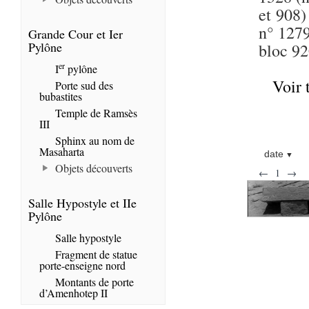
et 908)
n° 1279
Grande Cour et Ier
Pylône
bloc 92
er
I
pylône
Voir 
Porte sud des
bubastites
Temple de Ramsès
III
Sphinx au nom de
Masaharta
date
Objets découverts
←
1
→
Salle Hypostyle et IIe
Pylône
Salle hypostyle
Fragment de statue
porte-enseigne nord
Montants de porte
d’Amenhotep II