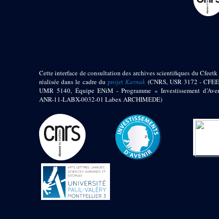
Objets découverts
Zone de l'Akhmenou
Salle des fêtes «
Heret-ib »
Autel de la salle
solaire
Cette interface de consultation des archives scientifiques du Cfeetk 
Base de statue
réalisée dans le cadre du
projet
Karnak
(CNRS, USR 3172 - CFEE
UMR 5140, Équipe ENiM - Programme « Investissement d’Aven
Base de statue de
ANR-11-LABX-0032-01 Labex ARCHIMEDE)
Thoutmosis III
Base et pieds d’un
groupe statuaire
Fragment inférieur
de statue de Thoutmosis
III présentant un autel à
libation
Statue agenouillée
Table d’offrandes de
Thoutmosis III
Objets découverts