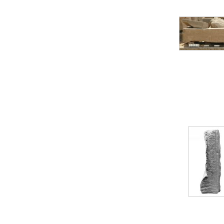
Statue d’un roi
agenouillé présentant
une table d’offrandes de
Séthi II
Statue porte-
enseigne de Séthi II
Statue porte-
enseigne de Séthi II
Stèle de la campagne
nubienne de
Psammétique II
Objets découverts
Zone des Pylônes
Centraux
e
III
pylône
« Porte » de Ramsès
IX
e
IV
pylône
e
Cour nord du IV
pylône
e
Cour sud du IV