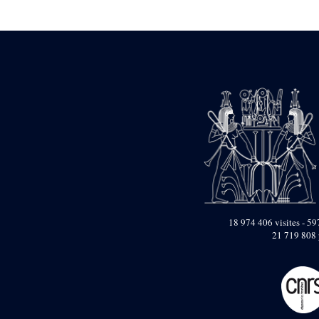
Statue d’un roi
agenouillé présentant
une table d’offrandes de
Séthi II
Statue porte-
enseigne de Séthi II
Statue porte-
enseigne de Séthi II
Stèle de la campagne
nubienne de
Psammétique II
Objets découverts
Zone des Pylônes
Centraux
e
III
pylône
18 974 406 visites - 597
21 719 808 
« Porte » de Ramsès
IX
e
IV
pylône
e
Cour nord du IV
pylône
e
Cour sud du IV