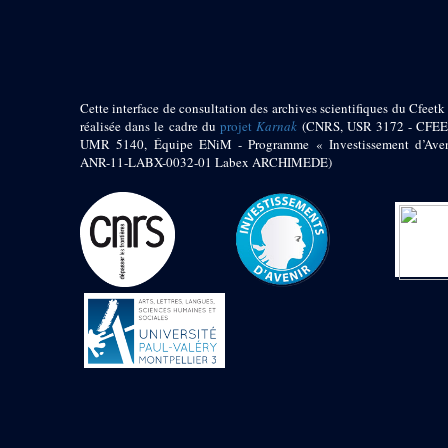
pylône
e
Cour axiale du V
pylône, avant-porte du
e
VI
pylône
e
VI
pylône
e
Cour axiale du VI
Cette interface de consultation des archives scientifiques du Cfeetk 
pylône
réalisée dans le cadre du
projet
Karnak
(CNRS, USR 3172 - CFEE
UMR 5140, Équipe ENiM - Programme « Investissement d’Aven
e
Cour nord du VI
ANR-11-LABX-0032-01 Labex ARCHIMEDE)
pylône
e
Cour sud du VI
pylône
Objets découverts
Zone Centrale du Temple
Chapelle de
Kamoutef
Chapelle de Philippe
Arrhidée
Portique du
sanctuaire de la barque
« Palais de Maât »