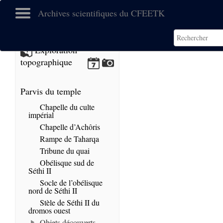
Archives scientifiques du CFEETK
No images found.
Exploration
topographique
Parvis du temple
Chapelle du culte
impérial
Chapelle d’Achôris
Rampe de Taharqa
Tribune du quai
Obélisque sud de
Séthi II
Socle de l’obélisque
nord de Séthi II
Stèle de Séthi II du
dromos ouest
Objets découverts