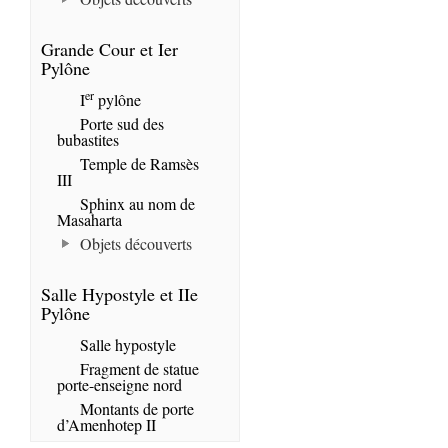
Grande Cour et Ier
Pylône
er
I
pylône
Porte sud des
bubastites
Temple de Ramsès
III
Sphinx au nom de
Masaharta
Objets découverts
Salle Hypostyle et IIe
Pylône
Salle hypostyle
Fragment de statue
porte-enseigne nord
Montants de porte
d’Amenhotep II