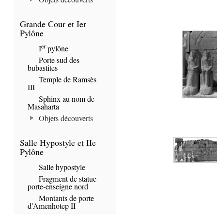
Grande Cour et Ier
Pylône
er
I
pylône
Porte sud des
bubastites
Temple de Ramsès
III
Sphinx au nom de
Masaharta
Objets découverts
Salle Hypostyle et IIe
Pylône
Salle hypostyle
Fragment de statue
porte-enseigne nord
Montants de porte
d’Amenhotep II