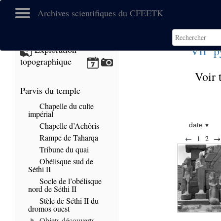
Archives scientifiques du CFEETK
e
VII
p
Exploration
topographique
Voir 
Parvis du temple
Chapelle du culte
impérial
Chapelle d’Achôris
date
Rampe de Taharqa
←
1
2
→
Tribune du quai
Obélisque sud de
Séthi II
Socle de l’obélisque
nord de Séthi II
Stèle de Séthi II du
dromos ouest
Objets découverts