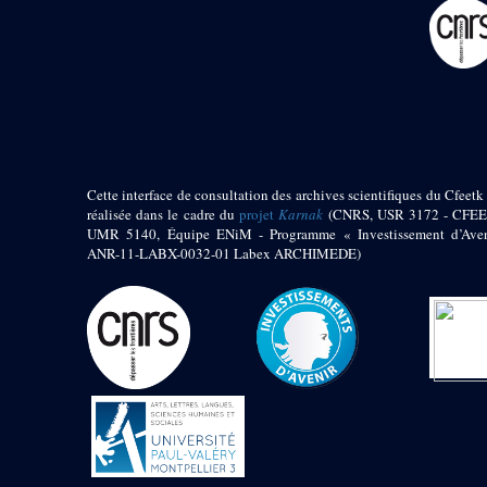
pylône
e
Cour axiale du V
pylône, avant-porte du
e
VI
pylône
e
VI
pylône
e
Cour axiale du VI
pylône
e
Cour nord du VI
pylône
Cette interface de consultation des archives scientifiques du Cfeetk 
e
Cour sud du VI
réalisée dans le cadre du
projet
Karnak
(CNRS, USR 3172 - CFEE
pylône
UMR 5140, Équipe ENiM - Programme « Investissement d’Aven
Objets découverts
ANR-11-LABX-0032-01 Labex ARCHIMEDE)
Zone Centrale du Temple
Chapelle de
Kamoutef
Chapelle de Philippe
Arrhidée
Portique du
sanctuaire de la barque
« Palais de Maât »