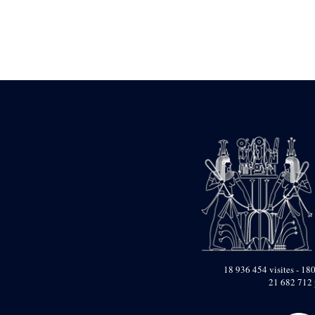
Statue d’un roi
agenouillé présentant
une table d’offrandes de
Séthi II
Statue porte-
enseigne de Séthi II
Statue porte-
enseigne de Séthi II
Stèle de la campagne
nubienne de
Psammétique II
Objets découverts
Zone des Pylônes
Centraux
e
III
pylône
« Porte » de Ramsès
IX
e
IV
pylône
18 936 454 visites - 180
e
Cour nord du IV
21 682 712 
pylône
e
Cour sud du IV