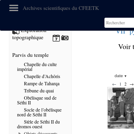
Archives scientifiques du CFEETK
e
VII
p
Exploration
topographique
Voir 
Parvis du temple
Chapelle du culte
impérial
Chapelle d’Achôris
date
Rampe de Taharqa
←
1
2
→
Tribune du quai
Obélisque sud de
Séthi II
Socle de l’obélisque
nord de Séthi II
Stèle de Séthi II du
dromos ouest
Objets découverts