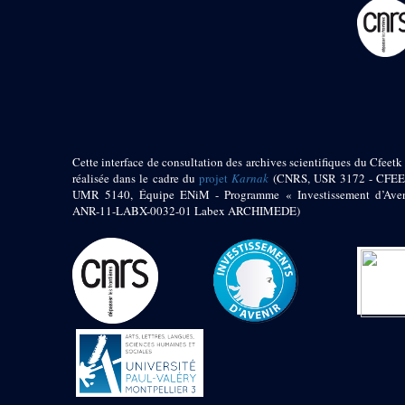
pylône
e
Cour axiale du V
pylône, avant-porte du
e
VI
pylône
e
VI
pylône
e
Cour axiale du VI
pylône
e
Cour nord du VI
pylône
Cette interface de consultation des archives scientifiques du Cfeetk 
e
Cour sud du VI
réalisée dans le cadre du
projet
Karnak
(CNRS, USR 3172 - CFEE
pylône
UMR 5140, Équipe ENiM - Programme « Investissement d’Aven
Objets découverts
ANR-11-LABX-0032-01 Labex ARCHIMEDE)
Zone Centrale du Temple
Chapelle de
Kamoutef
Chapelle de Philippe
Arrhidée
Portique du
sanctuaire de la barque
« Palais de Maât »