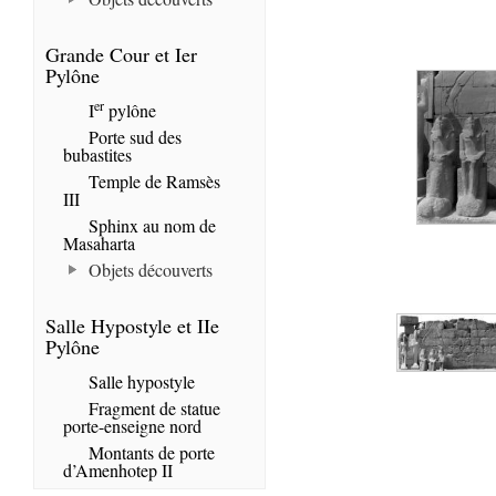
Grande Cour et Ier
Pylône
er
I
pylône
Porte sud des
bubastites
Temple de Ramsès
III
Sphinx au nom de
Masaharta
Objets découverts
Salle Hypostyle et IIe
Pylône
Salle hypostyle
Fragment de statue
porte-enseigne nord
Montants de porte
d’Amenhotep II