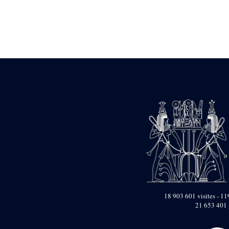
Statue d’un roi
agenouillé présentant
une table d’offrandes de
Séthi II
Statue porte-
enseigne de Séthi II
Statue porte-
enseigne de Séthi II
Stèle de la campagne
nubienne de
Psammétique II
Objets découverts
Zone des Pylônes
Centraux
e
III
pylône
« Porte » de Ramsès
IX
e
IV
pylône
18 903 601 visites - 119
e
Cour nord du IV
21 653 401 
pylône
e
Cour sud du IV