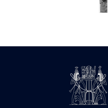
Statue d’un roi
agenouillé présentant
une table d’offrandes de
Séthi II
Statue porte-
enseigne de Séthi II
Statue porte-
enseigne de Séthi II
Stèle de la campagne
nubienne de
Psammétique II
Objets découverts
Zone des Pylônes
Centraux
e
III
pylône
« Porte » de Ramsès
IX
e
IV
pylône
e
Cour nord du IV
pylône
e
Cour sud du IV