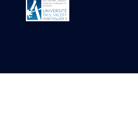
Objets découverts
Zone de l'Akhmenou
Salle des fêtes «
Heret-ib »
Autel de la salle
solaire
Base de statue
Base de statue de
Thoutmosis III
Base et pieds d’un
groupe statuaire
Fragment inférieur
de statue de Thoutmosis
III présentant un autel à
libation
Statue agenouillée
Table d’offrandes de
Thoutmosis III
Objets découverts