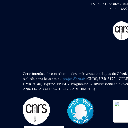
pylône
18 967 619 visites - 308
e
Cour axiale du V
21 711 465 
pylône, avant-porte du
e
VI
pylône
e
VI
pylône
e
Cour axiale du VI
pylône
e
Cour nord du VI
pylône
e
Cour sud du VI
pylône
Objets découverts
Cette interface de consultation des archives scientifiques du Cfeetk 
réalisée dans le cadre du
projet
Karnak
(CNRS, USR 3172 - CFEE
Zone Centrale du Temple
UMR 5140, Équipe ENiM - Programme « Investissement d’Aven
Chapelle de
ANR-11-LABX-0032-01 Labex ARCHIMEDE)
Kamoutef
Chapelle de Philippe
Arrhidée
Portique du
sanctuaire de la barque
« Palais de Maât »