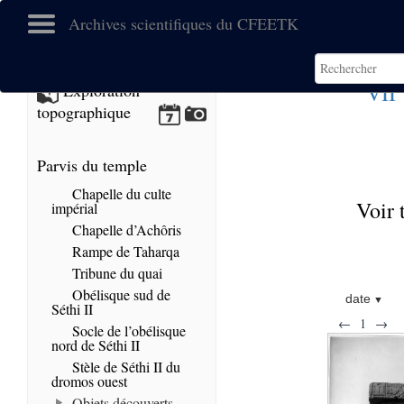
Archives scientifiques du CFEETK
e
VII
Exploration
topographique
Parvis du temple
Chapelle du culte
Voir 
impérial
Chapelle d’Achôris
Rampe de Taharqa
Tribune du quai
Obélisque sud de
date
Séthi II
←
1
→
Socle de l’obélisque
nord de Séthi II
Stèle de Séthi II du
dromos ouest
Objets découverts