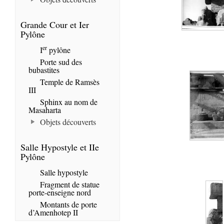
Grande Cour et Ier
Pylône
er
I
pylône
Porte sud des
bubastites
Temple de Ramsès
III
Sphinx au nom de
Masaharta
Objets découverts
Salle Hypostyle et IIe
Pylône
Salle hypostyle
Fragment de statue
porte-enseigne nord
Montants de porte
d’Amenhotep II