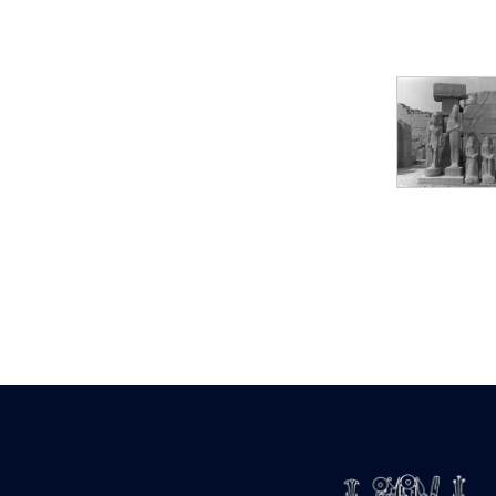
Statue d’un roi
agenouillé présentant
une table d’offrandes de
Séthi II
Statue porte-
enseigne de Séthi II
Statue porte-
enseigne de Séthi II
Stèle de la campagne
nubienne de
Psammétique II
Objets découverts
Zone des Pylônes
Centraux
e
III
pylône
« Porte » de Ramsès
IX
e
IV
pylône
e
Cour nord du IV
pylône
e
Cour sud du IV