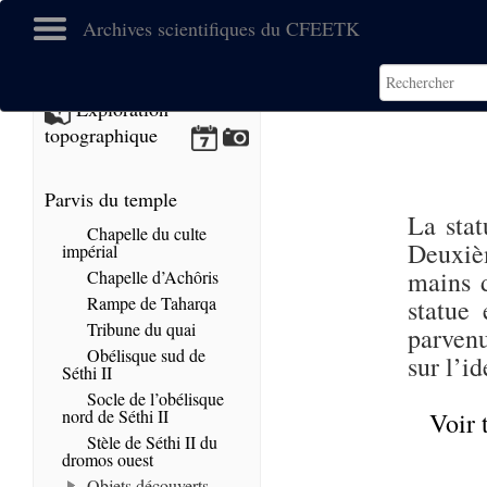
Archives scientifiques du CFEETK
Exploration
topographique
Parvis du temple
La stat
Chapelle du culte
Deuxiè
impérial
mains d
Chapelle d’Achôris
Rampe de Taharqa
statue 
Tribune du quai
parvenu
Obélisque sud de
sur l’i
Séthi II
Socle de l’obélisque
nord de Séthi II
Voir 
Stèle de Séthi II du
dromos ouest
Objets découverts