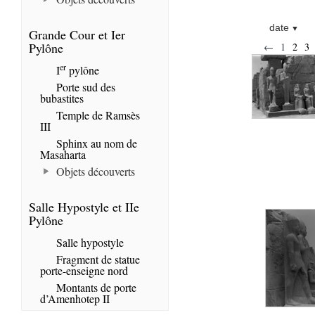
date
Grande Cour et Ier
Pylône
←
1
2
3
er
I
pylône
Porte sud des
bubastites
Temple de Ramsès
III
Sphinx au nom de
Masaharta
Objets découverts
Salle Hypostyle et IIe
Pylône
Salle hypostyle
Fragment de statue
porte-enseigne nord
Montants de porte
d’Amenhotep II