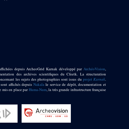
affichées depuis ArcheoGrid Karnak développé par
ArchéoVision
,
entation des archives scientifiques du Cfeetk. La structuration
oncernant les sujets des photographies sont issus du
projet
Karnak
.
 sont affichés depuis
Nakala
le service de dépôt, documentation et
e mis en place par
Huma-Num
, la très grande infrastructure française