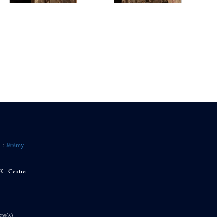
K :
Jérémy
K - Centre
te(s)