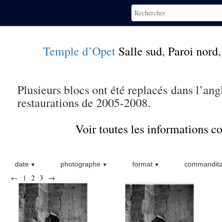
Temple d’Opet
Salle sud
,
Paroi nord
Plusieurs blocs ont été replacés dans l’an
restaurations de 2005-2008.
Voir toutes les informations 
date
photographe
format
commandita
←
1
2
3
→