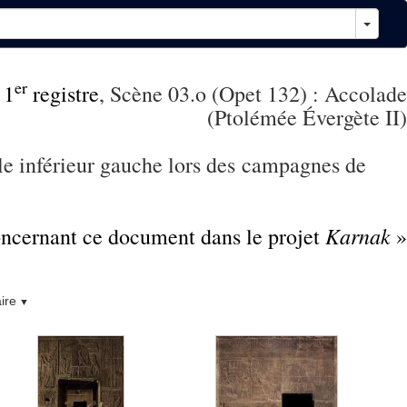
er
,
1
registre
, Scène 03.o (Opet 132) : Accolade
(Ptolémée Évergète II)
gle inférieur gauche lors des campagnes de
Karnak
concernant ce document dans le projet
»
ire