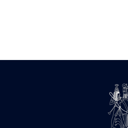
Zone des Pylônes Centraux
e
III
pylône
« Porte » de Ramsès IX
e
IV
pylône
e
Cour nord du IV
pylône
e
Cour sud du IV
pylône
e
Cour axiale du V
pylône, avant-
e
porte du VI
pylône
e
VI
pylône
e
Cour axiale du VI
pylône
e
Cour nord du VI
pylône
e
Cour sud du VI
pylône
Objets découverts
Zone Centrale du Temple
Chapelle de Kamoutef
Chapelle de Philippe Arrhidée
Portique du sanctuaire de la