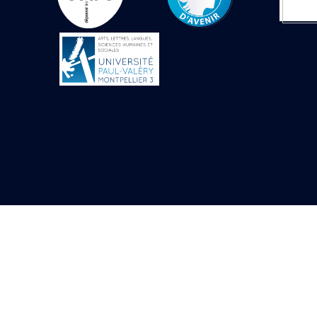
Objets découverts
Zone de l'Akhmenou
Salle des fêtes «
Heret-ib »
Autel de la salle
solaire
Base de statue
Base de statue de
Thoutmosis III
Base et pieds d’un
groupe statuaire
Fragment inférieur
de statue de Thoutmosis
III présentant un autel à
libation
Statue agenouillée
Table d’offrandes de
Thoutmosis III
Objets découverts