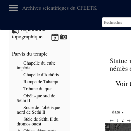
Archives scientifiques du CFEETK
Exploration
topographique
Parvis du temple
Statue 
Chapelle du culte
némès e
impérial
Chapelle d’Achôris
Rampe de Taharqa
Voir 
Tribune du quai
Obélisque sud de
Séthi II
Socle de l’obélisque
nord de Séthi II
date
Stèle de Séthi II du
←
1
2
→
dromos ouest
Objets découverts