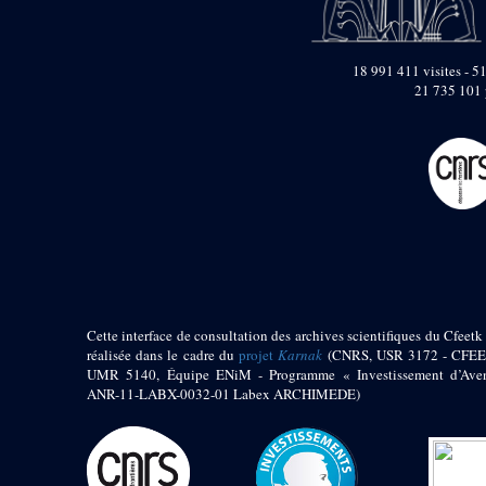
pylône
e
Cour axiale du V
pylône, avant-porte du
e
VI
pylône
18 991 411 visites - 51
e
21 735 101 
VI
pylône
e
Cour axiale du VI
pylône
e
Cour nord du VI
pylône
e
Cour sud du VI
pylône
Objets découverts
Zone Centrale du Temple
Cette interface de consultation des archives scientifiques du Cfeetk 
Chapelle de
Kamoutef
réalisée dans le cadre du
projet
Karnak
(CNRS, USR 3172 - CFEE
UMR 5140, Équipe ENiM - Programme « Investissement d’Aven
Chapelle de Philippe
ANR-11-LABX-0032-01 Labex ARCHIMEDE)
Arrhidée
Portique du
sanctuaire de la barque
« Palais de Maât »