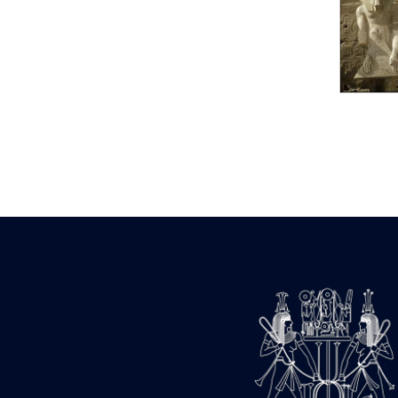
Statue d’un roi
agenouillé présentant
une table d’offrandes de
Séthi II
Statue porte-
enseigne de Séthi II
Statue porte-
enseigne de Séthi II
Stèle de la campagne
nubienne de
Psammétique II
Objets découverts
Zone des Pylônes
Centraux
e
III
pylône
« Porte » de Ramsès
IX
e
IV
pylône
e
Cour nord du IV
pylône
e
Cour sud du IV