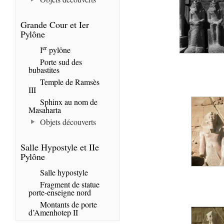
Grande Cour et Ier
Pylône
er
I
pylône
Porte sud des
bubastites
Temple de Ramsès
III
Sphinx au nom de
Masaharta
Objets découverts
Salle Hypostyle et IIe
Pylône
Salle hypostyle
Fragment de statue
porte-enseigne nord
Montants de porte
d’Amenhotep II