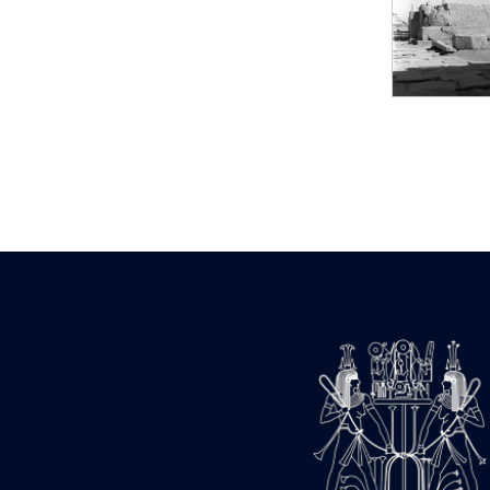
Statue d’un roi
agenouillé présentant
une table d’offrandes de
Séthi II
Statue porte-
enseigne de Séthi II
Statue porte-
enseigne de Séthi II
Stèle de la campagne
nubienne de
Psammétique II
Objets découverts
Zone des Pylônes
Centraux
e
III
pylône
« Porte » de Ramsès
IX
e
IV
pylône
e
Cour nord du IV
pylône
e
Cour sud du IV