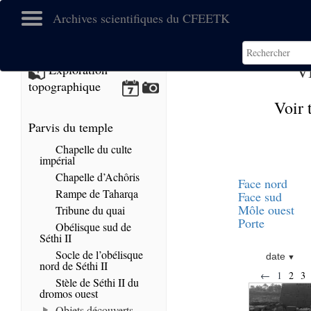
Archives scientifiques du CFEETK
V
Exploration
topographique
Voir 
Parvis du temple
Chapelle du culte
impérial
Chapelle d’Achôris
Face nord
Rampe de Taharqa
Face sud
Môle ouest
Tribune du quai
Porte
Obélisque sud de
Séthi II
Socle de l’obélisque
date
nord de Séthi II
←
1
2
3
Stèle de Séthi II du
dromos ouest
Objets découverts