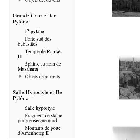
Grande Cour et Ier
Pylône
er
I
pylône
Porte sud des
bubastites
Temple de Ramsès
III
Sphinx au nom de
Masaharta
Objets découverts
Salle Hypostyle et IIe
Pylône
Salle hypostyle
Fragment de statue
porte-enseigne nord
Montants de porte
d’Amenhotep II