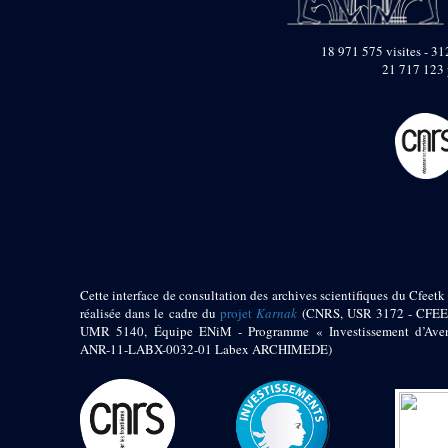
pylône
e
Cour axiale du V
pylône, avant-porte du
18 971 575 visites - 312
e
VI
pylône
21 717 123 
e
VI
pylône
e
Cour axiale du VI
pylône
e
Cour nord du VI
pylône
e
Cour sud du VI
pylône
Objets découverts
Zone Centrale du Temple
Cette interface de consultation des archives scientifiques du Cfeetk 
Chapelle de
réalisée dans le cadre du
projet
Karnak
(CNRS, USR 3172 - CFEE
Kamoutef
UMR 5140, Équipe ENiM - Programme « Investissement d’Aven
ANR-11-LABX-0032-01 Labex ARCHIMEDE)
Chapelle de Philippe
Arrhidée
Portique du
sanctuaire de la barque
« Palais de Maât »