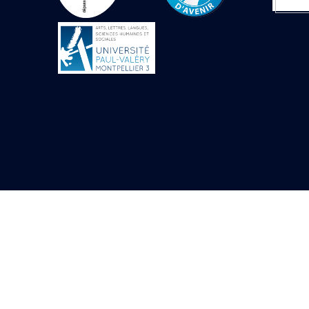
Objets découverts
Zone de l'Akhmenou
Salle des fêtes «
Heret-ib »
Autel de la salle
solaire
Base de statue
Base de statue de
Thoutmosis III
Base et pieds d’un
groupe statuaire
Fragment inférieur
de statue de Thoutmosis
III présentant un autel à
libation
Statue agenouillée
Table d’offrandes de
Thoutmosis III
Objets découverts