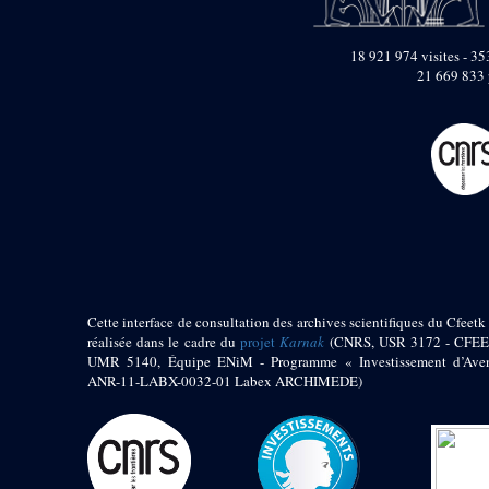
pylône
e
Cour axiale du V
pylône, avant-porte du
18 921 974 visites - 353
e
VI
pylône
21 669 833 
e
VI
pylône
e
Cour axiale du VI
pylône
e
Cour nord du VI
pylône
e
Cour sud du VI
pylône
Objets découverts
Zone Centrale du Temple
Cette interface de consultation des archives scientifiques du Cfeetk 
Chapelle de
réalisée dans le cadre du
projet
Karnak
(CNRS, USR 3172 - CFEE
Kamoutef
UMR 5140, Équipe ENiM - Programme « Investissement d’Aven
ANR-11-LABX-0032-01 Labex ARCHIMEDE)
Chapelle de Philippe
Arrhidée
Portique du
sanctuaire de la barque
« Palais de Maât »