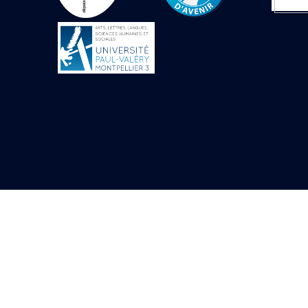
Objets découverts
Zone de l'Akhmenou
Salle des fêtes «
Heret-ib »
Autel de la salle
solaire
Base de statue
Base de statue de
Thoutmosis III
Base et pieds d’un
groupe statuaire
Fragment inférieur
de statue de Thoutmosis
III présentant un autel à
libation
Statue agenouillée
Table d’offrandes de
Thoutmosis III
Objets découverts