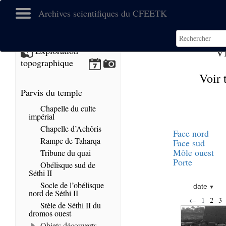
Archives scientifiques du CFEETK
V
Exploration
topographique
Voir 
Parvis du temple
Chapelle du culte
impérial
Chapelle d’Achôris
Face nord
Rampe de Taharqa
Face sud
Môle ouest
Tribune du quai
Porte
Obélisque sud de
Séthi II
Socle de l’obélisque
date
nord de Séthi II
←
1
2
3
Stèle de Séthi II du
dromos ouest
Objets découverts