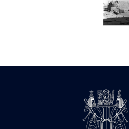
Statue d’un roi
agenouillé présentant
une table d’offrandes de
Séthi II
Statue porte-
enseigne de Séthi II
Statue porte-
enseigne de Séthi II
Stèle de la campagne
nubienne de
Psammétique II
Objets découverts
Zone des Pylônes
Centraux
e
III
pylône
« Porte » de Ramsès
IX
e
IV
pylône
e
Cour nord du IV
pylône
e
Cour sud du IV