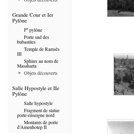
Grande Cour et Ier
Pylône
er
I
pylône
Porte sud des
bubastites
Temple de Ramsès
III
Sphinx au nom de
Masaharta
Objets découverts
Salle Hypostyle et IIe
Pylône
Salle hypostyle
Fragment de statue
porte-enseigne nord
Montants de porte
d’Amenhotep II