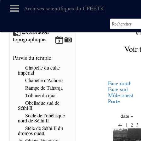
Archives scientifiques du CFEETK
V
Exploration
topographique
Voir 
Parvis du temple
Chapelle du culte
impérial
Chapelle d’Achôris
Face nord
Rampe de Taharqa
Face sud
Môle ouest
Tribune du quai
Porte
Obélisque sud de
Séthi II
Socle de l’obélisque
date
nord de Séthi II
←
1
2
3
Stèle de Séthi II du
dromos ouest
Objets découverts