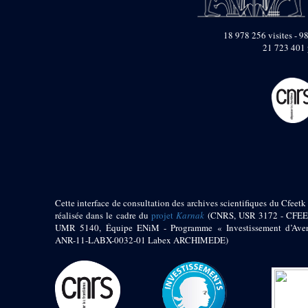
pylône
e
Cour axiale du V
pylône, avant-porte du
18 978 256 visites - 98
e
VI
pylône
21 723 401 
e
VI
pylône
e
Cour axiale du VI
pylône
e
Cour nord du VI
pylône
e
Cour sud du VI
pylône
Objets découverts
Zone Centrale du Temple
Cette interface de consultation des archives scientifiques du Cfeetk 
Chapelle de
réalisée dans le cadre du
projet
Karnak
(CNRS, USR 3172 - CFEE
Kamoutef
UMR 5140, Équipe ENiM - Programme « Investissement d’Aven
ANR-11-LABX-0032-01 Labex ARCHIMEDE)
Chapelle de Philippe
Arrhidée
Portique du
sanctuaire de la barque
« Palais de Maât »