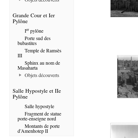
Grande Cour et Ier
Pylône
er
I
pylône
Porte sud des
bubastites
Temple de Ramsès
III
Sphinx au nom de
Masaharta
Objets découverts
Salle Hypostyle et IIe
Pylône
Salle hypostyle
Fragment de statue
porte-enseigne nord
Montants de porte
d’Amenhotep II