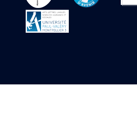
Objets découverts
Zone de l'Akhmenou
Salle des fêtes «
Heret-ib »
Autel de la salle
solaire
Base de statue
Base de statue de
Thoutmosis III
Base et pieds d’un
groupe statuaire
Fragment inférieur
de statue de Thoutmosis
III présentant un autel à
libation
Statue agenouillée
Table d’offrandes de
Thoutmosis III
Objets découverts