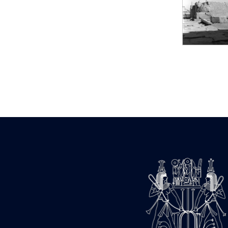
Statue d’un roi
agenouillé présentant
une table d’offrandes de
Séthi II
Statue porte-
enseigne de Séthi II
Statue porte-
enseigne de Séthi II
Stèle de la campagne
nubienne de
Psammétique II
Objets découverts
Zone des Pylônes
Centraux
e
III
pylône
« Porte » de Ramsès
IX
e
IV
pylône
e
Cour nord du IV
pylône
e
Cour sud du IV