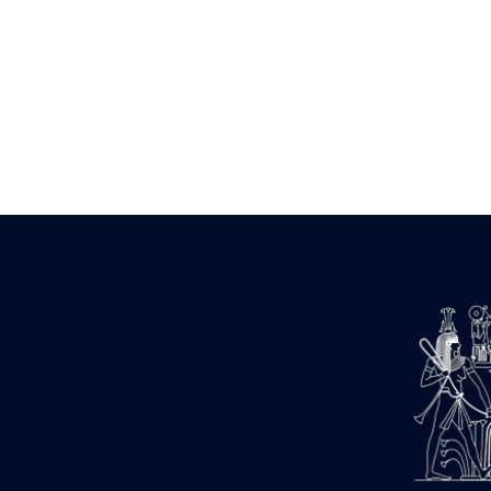
Zone des Pylônes Centraux
e
III
pylône
« Porte » de Ramsès IX
e
IV
pylône
e
Cour nord du IV
pylône
e
Cour sud du IV
pylône
e
Cour axiale du V
pylône, avant-
e
porte du VI
pylône
e
VI
pylône
e
Cour axiale du VI
pylône
e
Cour nord du VI
pylône
e
Cour sud du VI
pylône
Objets découverts
Zone Centrale du Temple
Chapelle de Kamoutef
Chapelle de Philippe Arrhidée
Portique du sanctuaire de la