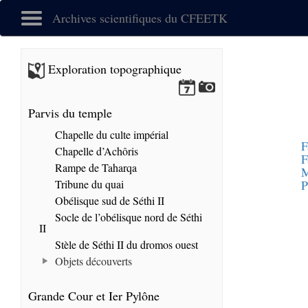
Archives scientifiques du CFEETK
Exploration topographique
Parvis du temple
Chapelle du culte impérial
F
Chapelle d’Achôris
F
Rampe de Taharqa
M
Tribune du quai
P
Obélisque sud de Séthi II
Socle de l’obélisque nord de Séthi
II
Stèle de Séthi II du dromos ouest
Objets découverts
Grande Cour et Ier Pylône