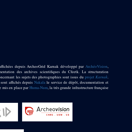
affichées depuis ArcheoGrid Karnak développé par
ArchéoVision
,
entation des archives scientifiques du Cfeetk. La structuration
oncernant les sujets des photographies sont issus du
projet
Karnak
.
 sont affichés depuis
Nakala
le service de dépôt, documentation et
e mis en place par
Huma-Num
, la très grande infrastructure française