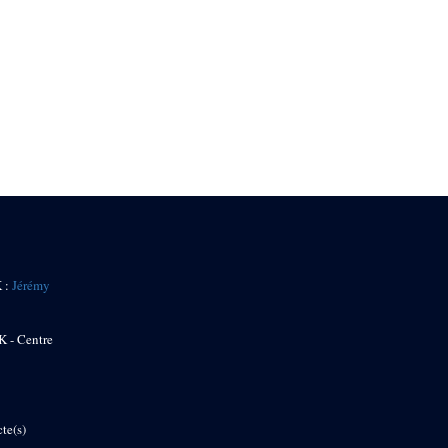
K :
Jérémy
K - Centre
te(s)