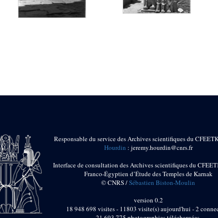
Responsable du service des Archives scientifiques du CFEET
Hourdin
: jeremy.hourdin@cnrs.fr
Interface de consultation des Archives scientifiques du CFEET
Franco-Égyptien d’Étude des Temples de Karnak
© CNRS /
Sébastien Biston-Moulin
version 0.2
18 948 698 visites - 11803 visite(s) aujourd'hui - 2 connec
21 693 775 photographies téléchargées.