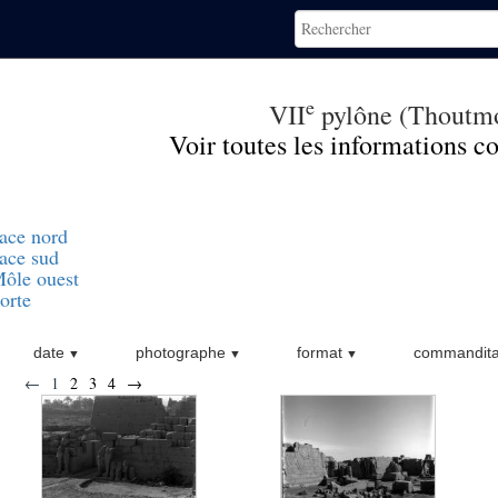
e
VII
pylône (Thoutmo
Voir toutes les informations 
ace nord
ace sud
ôle ouest
orte
date
photographe
format
commandita
←
1
2
3
4
→