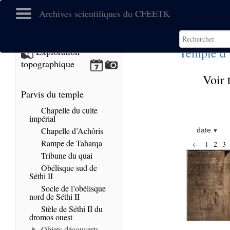
Archives scientifiques du CFEETK
Temple d
Exploration
topographique
Voir 
Parvis du temple
Chapelle du culte
impérial
Chapelle d’Achôris
date
Rampe de Taharqa
←
1
2
3
Tribune du quai
Obélisque sud de
Séthi II
Socle de l’obélisque
nord de Séthi II
Stèle de Séthi II du
dromos ouest
Objets découverts