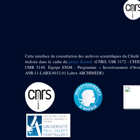
pylône
e
Cour axiale du V
pylône, avant-porte du
e
VI
pylône
e
VI
pylône
e
Cour axiale du VI
pylône
e
Cour nord du VI
pylône
Cette interface de consultation des archives scientifiques du Cfeetk 
e
Cour sud du VI
réalisée dans le cadre du
projet
Karnak
(CNRS, USR 3172 - CFEE
pylône
UMR 5140, Équipe ENiM - Programme « Investissement d’Aven
Objets découverts
ANR-11-LABX-0032-01 Labex ARCHIMEDE)
Zone Centrale du Temple
Chapelle de
Kamoutef
Chapelle de Philippe
Arrhidée
Portique du
sanctuaire de la barque
« Palais de Maât »