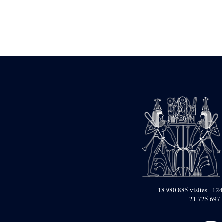
Statue d’un roi
agenouillé présentant
une table d’offrandes de
Séthi II
Statue porte-
enseigne de Séthi II
Statue porte-
enseigne de Séthi II
Stèle de la campagne
nubienne de
Psammétique II
Objets découverts
Zone des Pylônes
Centraux
e
III
pylône
« Porte » de Ramsès
IX
e
IV
pylône
18 980 885 visites - 124
e
Cour nord du IV
21 725 697 
pylône
e
Cour sud du IV