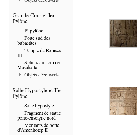
Grande Cour et Ier
Pylône
er
I
pylône
Porte sud des
bubastites
Temple de Ramsès
III
Sphinx au nom de
Masaharta
Objets découverts
Salle Hypostyle et IIe
Pylône
Salle hypostyle
Fragment de statue
porte-enseigne nord
Montants de porte
d’Amenhotep II