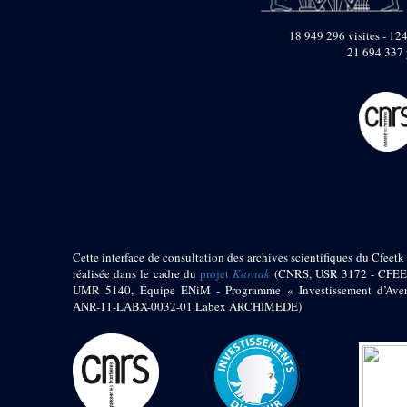
pylône
e
Cour axiale du V
18 949 296 visites - 124
pylône, avant-porte du
21 694 337 
e
VI
pylône
e
VI
pylône
e
Cour axiale du VI
pylône
e
Cour nord du VI
pylône
e
Cour sud du VI
pylône
Objets découverts
Zone Centrale du Temple
Cette interface de consultation des archives scientifiques du Cfeetk 
réalisée dans le cadre du
projet
Karnak
(CNRS, USR 3172 - CFEE
Chapelle de
UMR 5140, Équipe ENiM - Programme « Investissement d’Aven
Kamoutef
ANR-11-LABX-0032-01 Labex ARCHIMEDE)
Chapelle de Philippe
Arrhidée
Portique du
sanctuaire de la barque
« Palais de Maât »