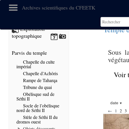
Archives scientifiques du CFEETK
Temple 
Exploration
topographique
Sous l
Parvis du temple
végétau
Chapelle du culte
impérial
Voir 
Chapelle d’Achôris
Rampe de Taharqa
Tribune du quai
Obélisque sud de
Séthi II
date
Socle de l’obélisque
nord de Séthi II
←
1
2
3
Stèle de Séthi II du
dromos ouest
Objets découverts