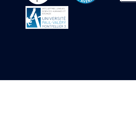
Objets découverts
Zone de l'Akhmenou
Salle des fêtes «
Heret-ib »
Autel de la salle
solaire
Base de statue
Base de statue de
Thoutmosis III
Base et pieds d’un
groupe statuaire
Fragment inférieur
de statue de Thoutmosis
III présentant un autel à
libation
Statue agenouillée
Table d’offrandes de
Thoutmosis III
Objets découverts