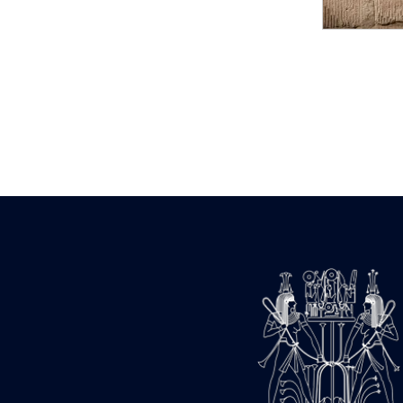
Statue d’un roi
agenouillé présentant
une table d’offrandes de
Séthi II
Statue porte-
enseigne de Séthi II
Statue porte-
enseigne de Séthi II
Stèle de la campagne
nubienne de
Psammétique II
Objets découverts
Zone des Pylônes
Centraux
e
III
pylône
« Porte » de Ramsès
IX
e
IV
pylône
e
Cour nord du IV
pylône
e
Cour sud du IV