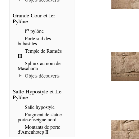
Grande Cour et Ier
Pylône
er
I
pylône
Porte sud des
bubastites
Temple de Ramsès
III
Sphinx au nom de
Masaharta
Objets découverts
Salle Hypostyle et IIe
Pylône
Salle hypostyle
Fragment de statue
porte-enseigne nord
Montants de porte
d’Amenhotep II