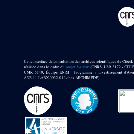
pylône
e
Cour axiale du V
pylône, avant-porte du
e
VI
pylône
e
VI
pylône
e
Cour axiale du VI
pylône
e
Cour nord du VI
pylône
e
Cour sud du VI
pylône
Cette interface de consultation des archives scientifiques du Cfeetk 
réalisée dans le cadre du
projet
Karnak
(CNRS, USR 3172 - CFEE
Objets découverts
UMR 5140, Équipe ENiM - Programme « Investissement d’Aven
ANR-11-LABX-0032-01 Labex ARCHIMEDE)
Zone Centrale du Temple
Chapelle de
Kamoutef
Chapelle de Philippe
Arrhidée
Portique du
sanctuaire de la barque
« Palais de Maât »