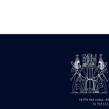
Statue d’un roi
agenouillé présentant
une table d’offrandes de
Séthi II
Statue porte-
enseigne de Séthi II
Statue porte-
enseigne de Séthi II
Stèle de la campagne
nubienne de
Psammétique II
Objets découverts
Zone des Pylônes
Centraux
e
III
pylône
« Porte » de Ramsès
IX
e
IV
pylône
e
Cour nord du IV
18 976 844 visites - 84
pylône
21 722 112 
e
Cour sud du IV