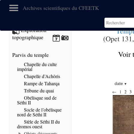
Archives scientifiques du CFEETK
Templ
Exploration
topographique
(Opet 131,
Voir 
Parvis du temple
Chapelle du culte
impérial
Chapelle d’Achôris
Rampe de Taharqa
date
Tribune du quai
←
1
2
3
Obélisque sud de
Séthi II
Socle de l’obélisque
nord de Séthi II
Stèle de Séthi II du
dromos ouest
Objets découverts