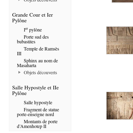
Grande Cour et Ier
Pylône
er
I
pylône
Porte sud des
bubastites
Temple de Ramsès
III
Sphinx au nom de
Masaharta
Objets découverts
Salle Hypostyle et IIe
Pylône
Salle hypostyle
Fragment de statue
porte-enseigne nord
Montants de porte
d’Amenhotep II