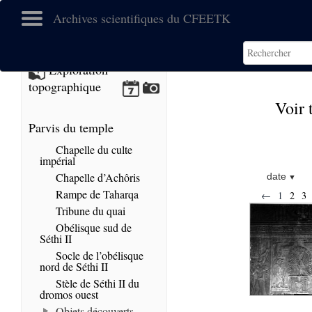
Archives scientifiques du CFEETK
Exploration
topographique
Voir 
Parvis du temple
Chapelle du culte
impérial
Chapelle d’Achôris
date
Rampe de Taharqa
←
1
2
3
Tribune du quai
Obélisque sud de
Séthi II
Socle de l’obélisque
nord de Séthi II
Stèle de Séthi II du
dromos ouest
Objets découverts