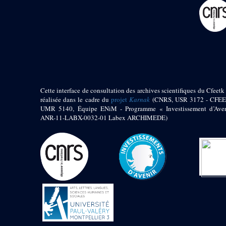
pylône
e
Cour axiale du V
pylône, avant-porte du
e
VI
pylône
e
VI
pylône
e
Cour axiale du VI
pylône
e
Cour nord du VI
pylône
Cette interface de consultation des archives scientifiques du Cfeetk 
e
Cour sud du VI
réalisée dans le cadre du
projet
Karnak
(CNRS, USR 3172 - CFEE
pylône
UMR 5140, Équipe ENiM - Programme « Investissement d’Aven
Objets découverts
ANR-11-LABX-0032-01 Labex ARCHIMEDE)
Zone Centrale du Temple
Chapelle de
Kamoutef
Chapelle de Philippe
Arrhidée
Portique du
sanctuaire de la barque
« Palais de Maât »