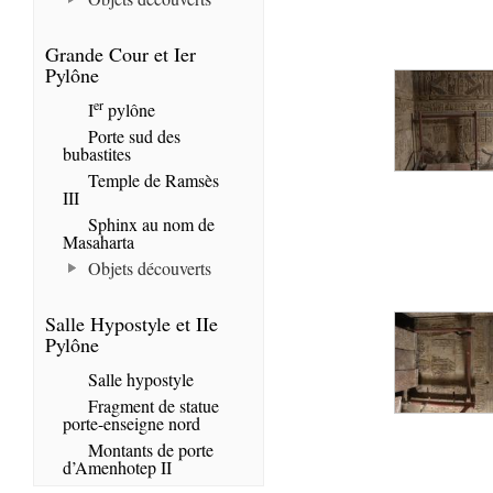
Grande Cour et Ier
Pylône
er
I
pylône
Porte sud des
bubastites
Temple de Ramsès
III
Sphinx au nom de
Masaharta
Objets découverts
Salle Hypostyle et IIe
Pylône
Salle hypostyle
Fragment de statue
porte-enseigne nord
Montants de porte
d’Amenhotep II