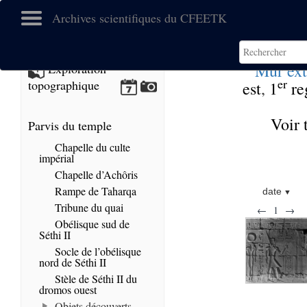
Archives scientifiques du CFEETK
Mur ext
Exploration
er
topographique
est
,
1
re
Voir 
Parvis du temple
Chapelle du culte
impérial
Chapelle d’Achôris
Rampe de Taharqa
date
Tribune du quai
←
1
→
Obélisque sud de
Séthi II
Socle de l’obélisque
nord de Séthi II
Stèle de Séthi II du
dromos ouest
Objets découverts