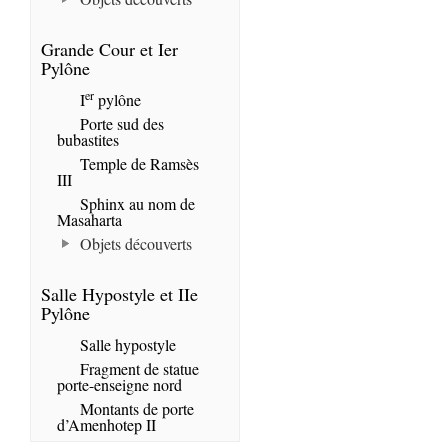
Grande Cour et Ier
Pylône
er
I
pylône
Porte sud des
bubastites
Temple de Ramsès
III
Sphinx au nom de
Masaharta
Objets découverts
Salle Hypostyle et IIe
Pylône
Salle hypostyle
Fragment de statue
porte-enseigne nord
Montants de porte
d’Amenhotep II