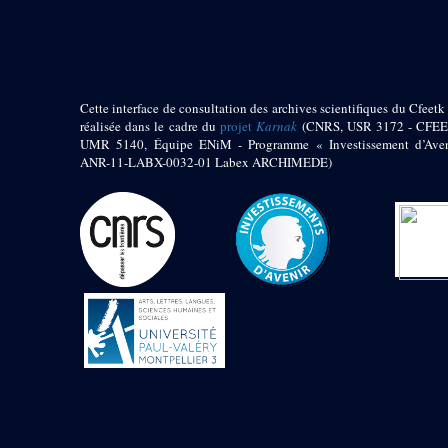
pylône
e
Cour axiale du V
pylône, avant-porte du
e
VI
pylône
e
VI
pylône
e
Cour axiale du VI
Cette interface de consultation des archives scientifiques du Cfeetk 
pylône
réalisée dans le cadre du
projet
Karnak
(CNRS, USR 3172 - CFEE
UMR 5140, Équipe ENiM - Programme « Investissement d’Aven
e
Cour nord du VI
ANR-11-LABX-0032-01 Labex ARCHIMEDE)
pylône
e
Cour sud du VI
pylône
Objets découverts
Zone Centrale du Temple
Chapelle de
Kamoutef
Chapelle de Philippe
Arrhidée
Portique du
sanctuaire de la barque
« Palais de Maât »