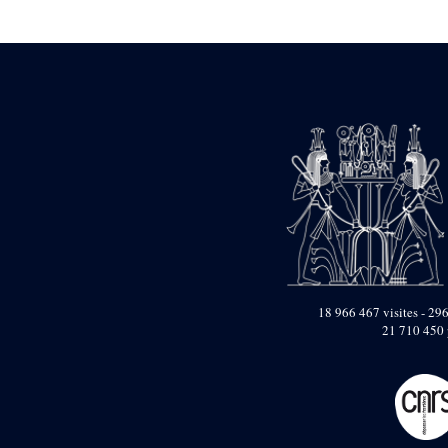
Statue d’un roi
agenouillé présentant
une table d’offrandes de
Séthi II
Statue porte-
enseigne de Séthi II
Statue porte-
enseigne de Séthi II
Stèle de la campagne
nubienne de
Psammétique II
Objets découverts
Zone des Pylônes
Centraux
e
III
pylône
18 966 467 visites - 296
21 710 450 
« Porte » de Ramsès
IX
e
IV
pylône
e
Cour nord du IV
pylône
e
Cour sud du IV