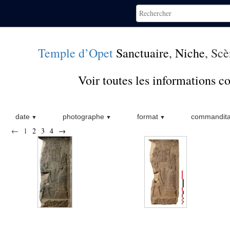
Temple d’Opet
Sanctuaire
,
Niche
, Scè
Voir toutes les informations 
date
photographe
format
commandita
←
1
2
3
4
→