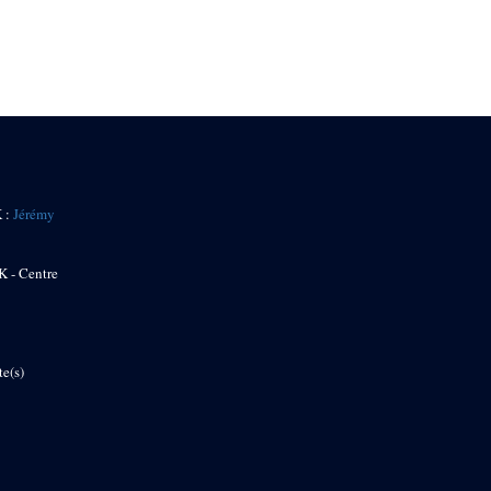
K :
Jérémy
K - Centre
te(s)