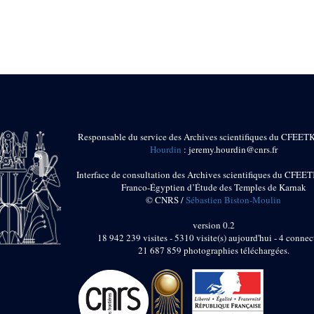
Responsable du service des Archives scientifiques du CFEET
Hourdin
: jeremy.hourdin@cnrs.fr
Interface de consultation des Archives scientifiques du CFEET
Franco-Égyptien d’Étude des Temples de Karnak
© CNRS /
Sébastien Biston-Moulin
version 0.2
18 942 239 visites - 5310 visite(s) aujourd'hui - 4 connec
21 687 859 photographies téléchargées.