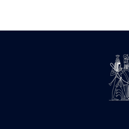
Zone des Pylônes Centraux
e
III
pylône
« Porte » de Ramsès IX
e
IV
pylône
e
Cour nord du IV
pylône
e
Cour sud du IV
pylône
e
Cour axiale du V
pylône, avant-
e
porte du VI
pylône
e
VI
pylône
e
Cour axiale du VI
pylône
e
Cour nord du VI
pylône
e
Cour sud du VI
pylône
Objets découverts
Zone Centrale du Temple
Chapelle de Kamoutef
Chapelle de Philippe Arrhidée
Portique du sanctuaire de la