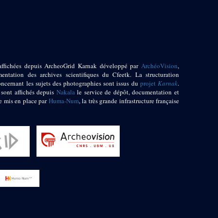
affichées depuis ArcheoGrid Karnak développé par
ArchéoVision
,
entation des archives scientifiques du Cfeetk. La structuration
oncernant les sujets des photographies sont issus du
projet
Karnak
.
 sont affichés depuis
Nakala
le service de dépôt, documentation et
e mis en place par
Huma-Num
, la très grande infrastructure française