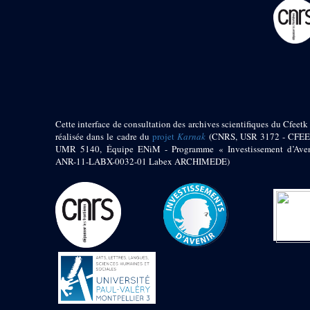
pylône
e
Cour axiale du V
pylône, avant-porte du
e
VI
pylône
e
VI
pylône
e
Cour axiale du VI
pylône
e
Cour nord du VI
pylône
Cette interface de consultation des archives scientifiques du Cfeetk 
e
Cour sud du VI
réalisée dans le cadre du
projet
Karnak
(CNRS, USR 3172 - CFEE
pylône
UMR 5140, Équipe ENiM - Programme « Investissement d’Aven
Objets découverts
ANR-11-LABX-0032-01 Labex ARCHIMEDE)
Zone Centrale du Temple
Chapelle de
Kamoutef
Chapelle de Philippe
Arrhidée
Portique du
sanctuaire de la barque
« Palais de Maât »