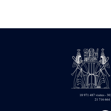
Statue d’un roi
agenouillé présentant
une table d’offrandes de
Séthi II
Statue porte-
enseigne de Séthi II
Statue porte-
enseigne de Séthi II
Stèle de la campagne
nubienne de
Psammétique II
Objets découverts
Zone des Pylônes
Centraux
e
III
pylône
« Porte » de Ramsès
IX
e
IV
pylône
18 971 487 visites - 303
e
Cour nord du IV
21 716 664 
pylône
e
Cour sud du IV