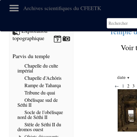
Archives scientifiques du CFEETK
Temple d
Exploration
topographique
Voir 
Parvis du temple
Chapelle du culte
impérial
Chapelle d’Achôris
date
Rampe de Taharqa
←
1
2
3
Tribune du quai
Obélisque sud de
Séthi II
Socle de l’obélisque
nord de Séthi II
Stèle de Séthi II du
dromos ouest
Objets découverts