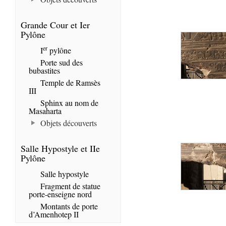
Grande Cour et Ier
Pylône
er
I
pylône
Porte sud des
bubastites
Temple de Ramsès
III
Sphinx au nom de
Masaharta
Objets découverts
Salle Hypostyle et IIe
Pylône
Salle hypostyle
Fragment de statue
porte-enseigne nord
Montants de porte
d’Amenhotep II