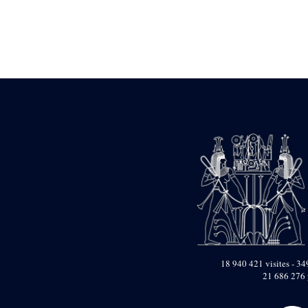
Statue d’un roi
agenouillé présentant
une table d’offrandes de
Séthi II
Statue porte-
enseigne de Séthi II
Statue porte-
enseigne de Séthi II
Stèle de la campagne
nubienne de
Psammétique II
Objets découverts
Zone des Pylônes
Centraux
e
III
pylône
« Porte » de Ramsès
IX
e
IV
pylône
18 940 421 visites - 349
e
Cour nord du IV
21 686 276 
pylône
e
Cour sud du IV