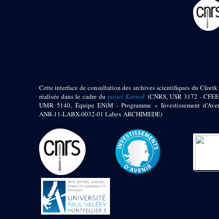
pylône
e
Cour axiale du V
pylône, avant-porte du
e
VI
pylône
e
VI
pylône
e
Cour axiale du VI
pylône
e
Cour nord du VI
pylône
Cette interface de consultation des archives scientifiques du Cfeetk 
e
Cour sud du VI
réalisée dans le cadre du
projet
Karnak
(CNRS, USR 3172 - CFEE
pylône
UMR 5140, Équipe ENiM - Programme « Investissement d’Aven
Objets découverts
ANR-11-LABX-0032-01 Labex ARCHIMEDE)
Zone Centrale du Temple
Chapelle de
Kamoutef
Chapelle de Philippe
Arrhidée
Portique du
sanctuaire de la barque
« Palais de Maât »