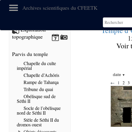
Archives scientifiques du CFEETK
Temple d’
Exploration
topographique
1
Voir 
Parvis du temple
Chapelle du culte
impérial
Chapelle d’Achôris
date
Rampe de Taharqa
←
1
2
3
Tribune du quai
Obélisque sud de
Séthi II
Socle de l’obélisque
nord de Séthi II
Stèle de Séthi II du
dromos ouest
Objets découverts