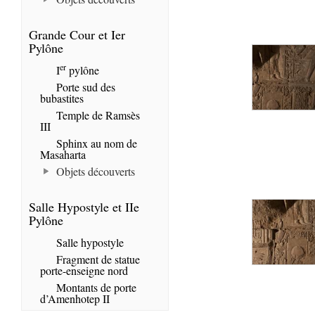
Grande Cour et Ier
Pylône
er
I
pylône
Porte sud des
bubastites
Temple de Ramsès
III
Sphinx au nom de
Masaharta
Objets découverts
Salle Hypostyle et IIe
Pylône
Salle hypostyle
Fragment de statue
porte-enseigne nord
Montants de porte
d’Amenhotep II