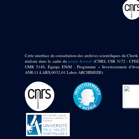
pylône
e
Cour axiale du V
pylône, avant-porte du
e
VI
pylône
e
VI
pylône
e
Cour axiale du VI
pylône
e
Cour nord du VI
pylône
Cette interface de consultation des archives scientifiques du Cfeetk 
e
Cour sud du VI
réalisée dans le cadre du
projet
Karnak
(CNRS, USR 3172 - CFEE
pylône
UMR 5140, Équipe ENiM - Programme « Investissement d’Aven
Objets découverts
ANR-11-LABX-0032-01 Labex ARCHIMEDE)
Zone Centrale du Temple
Chapelle de
Kamoutef
Chapelle de Philippe
Arrhidée
Portique du
sanctuaire de la barque
« Palais de Maât »