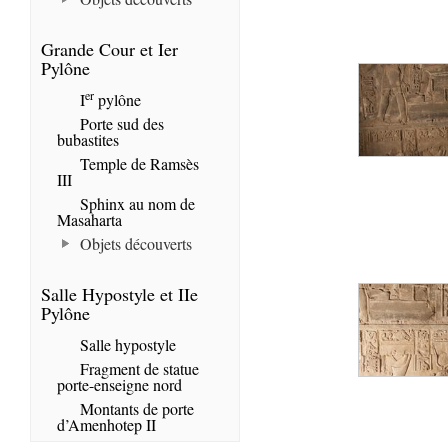
Grande Cour et Ier
Pylône
er
I
pylône
Porte sud des
bubastites
Temple de Ramsès
III
Sphinx au nom de
Masaharta
Objets découverts
Salle Hypostyle et IIe
Pylône
Salle hypostyle
Fragment de statue
porte-enseigne nord
Montants de porte
d’Amenhotep II