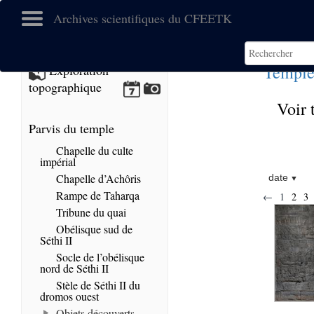
Archives scientifiques du CFEETK
Temple
Exploration
topographique
Voir 
Parvis du temple
Chapelle du culte
impérial
Chapelle d’Achôris
date
Rampe de Taharqa
←
1
2
3
Tribune du quai
Obélisque sud de
Séthi II
Socle de l’obélisque
nord de Séthi II
Stèle de Séthi II du
dromos ouest
Objets découverts