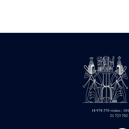
Statue d’un roi
agenouillé présentant
une table d’offrandes de
Séthi II
Statue porte-
enseigne de Séthi II
Statue porte-
enseigne de Séthi II
Stèle de la campagne
nubienne de
Psammétique II
Objets découverts
Zone des Pylônes
Centraux
e
III
pylône
« Porte » de Ramsès
IX
e
IV
pylône
18 978 570 visites - 101
e
Cour nord du IV
21 723 702 
pylône
e
Cour sud du IV