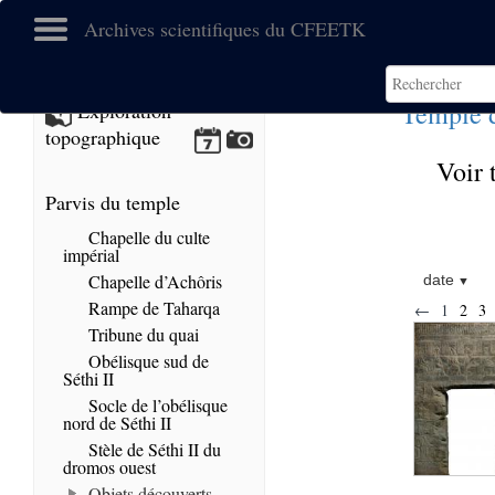
Archives scientifiques du CFEETK
Temple 
Exploration
topographique
Voir 
Parvis du temple
Chapelle du culte
impérial
Chapelle d’Achôris
date
Rampe de Taharqa
←
1
2
3
Tribune du quai
Obélisque sud de
Séthi II
Socle de l’obélisque
nord de Séthi II
Stèle de Séthi II du
dromos ouest
Objets découverts