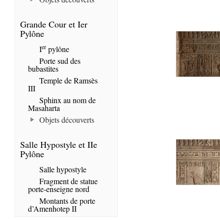
Grande Cour et Ier
Pylône
er
I
pylône
Porte sud des
bubastites
Temple de Ramsès
III
Sphinx au nom de
Masaharta
Objets découverts
Salle Hypostyle et IIe
Pylône
Salle hypostyle
Fragment de statue
porte-enseigne nord
Montants de porte
d’Amenhotep II