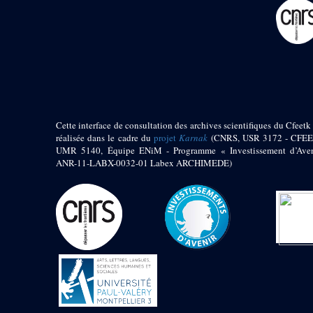
pylône
e
Cour axiale du V
pylône, avant-porte du
e
VI
pylône
e
VI
pylône
e
Cour axiale du VI
pylône
e
Cour nord du VI
pylône
Cette interface de consultation des archives scientifiques du Cfeetk 
e
Cour sud du VI
réalisée dans le cadre du
projet
Karnak
(CNRS, USR 3172 - CFEE
pylône
UMR 5140, Équipe ENiM - Programme « Investissement d’Aven
Objets découverts
ANR-11-LABX-0032-01 Labex ARCHIMEDE)
Zone Centrale du Temple
Chapelle de
Kamoutef
Chapelle de Philippe
Arrhidée
Portique du
sanctuaire de la barque
« Palais de Maât »