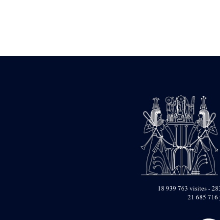
Statue d’un roi
agenouillé présentant
une table d’offrandes de
Séthi II
Statue porte-
enseigne de Séthi II
Statue porte-
enseigne de Séthi II
Stèle de la campagne
nubienne de
Psammétique II
Objets découverts
Zone des Pylônes
Centraux
e
III
pylône
« Porte » de Ramsès
IX
e
IV
pylône
18 939 763 visites - 283
e
Cour nord du IV
21 685 716 
pylône
e
Cour sud du IV