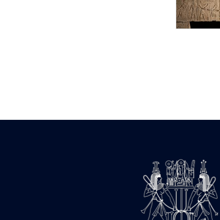
Statue d’un roi
agenouillé présentant
une table d’offrandes de
Séthi II
Statue porte-
enseigne de Séthi II
Statue porte-
enseigne de Séthi II
Stèle de la campagne
nubienne de
Psammétique II
Objets découverts
Zone des Pylônes
Centraux
e
III
pylône
« Porte » de Ramsès
IX
e
IV
pylône
e
Cour nord du IV
pylône
e
Cour sud du IV