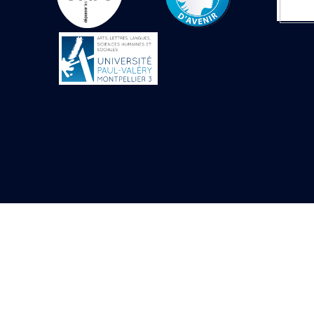
Objets découverts
Zone de l'Akhmenou
Salle des fêtes «
Heret-ib »
Autel de la salle
solaire
Base de statue
Base de statue de
Thoutmosis III
Base et pieds d’un
groupe statuaire
Fragment inférieur
de statue de Thoutmosis
III présentant un autel à
libation
Statue agenouillée
Table d’offrandes de
Thoutmosis III
Objets découverts