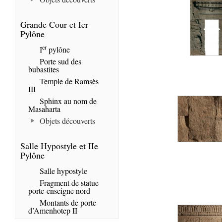
Grande Cour et Ier
Pylône
er
I
pylône
Porte sud des
bubastites
Temple de Ramsès
III
Sphinx au nom de
Masaharta
Objets découverts
Salle Hypostyle et IIe
Pylône
Salle hypostyle
Fragment de statue
porte-enseigne nord
Montants de porte
d’Amenhotep II