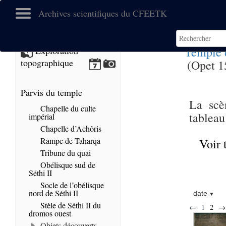
Archives scientifiques du CFEETK
Temple 
Exploration
topographique
(Opet 1
Parvis du temple
La scè
Chapelle du culte
tableau
impérial
Chapelle d’Achôris
Rampe de Taharqa
Voir 
Tribune du quai
Obélisque sud de
Séthi II
Socle de l’obélisque
nord de Séthi II
date
Stèle de Séthi II du
←
1
2
→
dromos ouest
Objets découverts