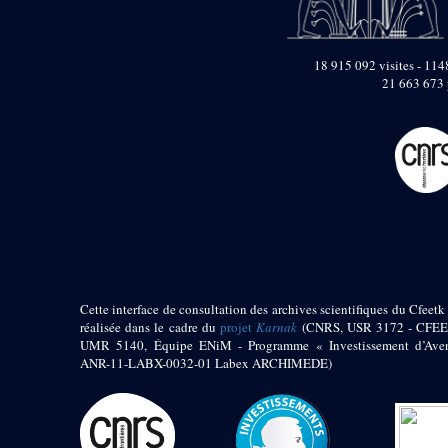
pylône
e
Cour axiale du V
pylône, avant-porte du
e
VI
pylône
18 915 092 visites - 1148
e
21 663 673 
VI
pylône
e
Cour axiale du VI
pylône
e
Cour nord du VI
pylône
e
Cour sud du VI
pylône
Objets découverts
Zone Centrale du Temple
Cette interface de consultation des archives scientifiques du Cfeetk 
Chapelle de
Kamoutef
réalisée dans le cadre du
projet
Karnak
(CNRS, USR 3172 - CFEE
UMR 5140, Équipe ENiM - Programme « Investissement d’Aven
Chapelle de Philippe
ANR-11-LABX-0032-01 Labex ARCHIMEDE)
Arrhidée
Portique du
sanctuaire de la barque
« Palais de Maât »