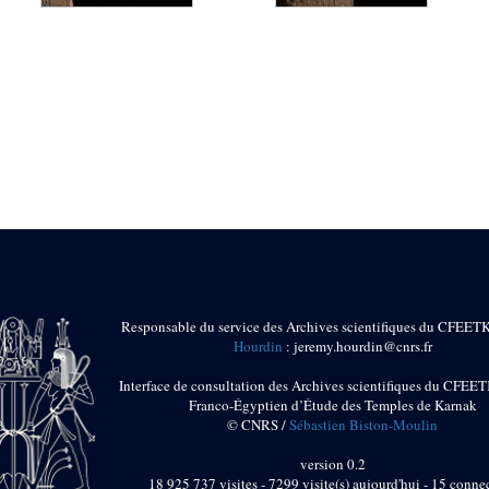
Responsable du service des Archives scientifiques du CFEET
Hourdin
: jeremy.hourdin@cnrs.fr
Interface de consultation des Archives scientifiques du CFEET
Franco-Égyptien d’Étude des Temples de Karnak
© CNRS /
Sébastien Biston-Moulin
version 0.2
18 925 737 visites - 7299 visite(s) aujourd'hui - 15 connec