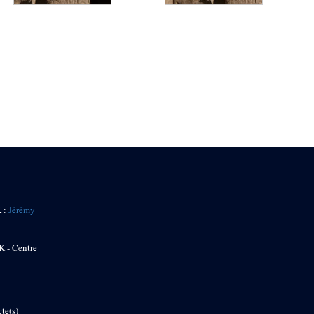
K :
Jérémy
K - Centre
te(s)