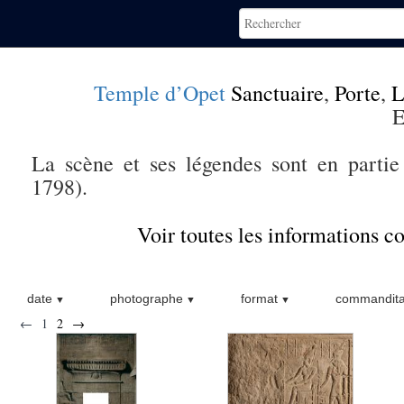
Temple d’Opet
Sanctuaire
,
Porte
,
L
E
La scène et ses légendes sont en parti
1798).
Voir toutes les informations 
date
photographe
format
commandita
←
1
2
→