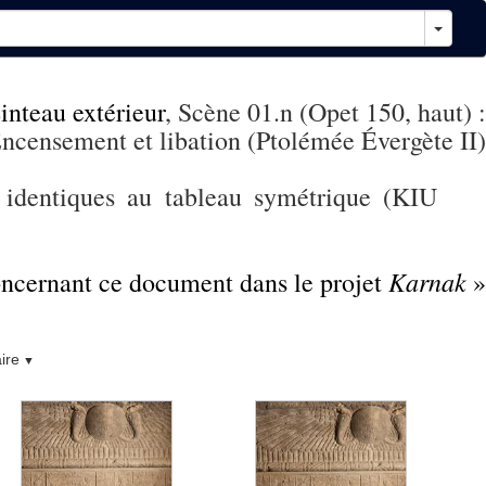
inteau extérieur
, Scène 01.n (Opet 150, haut) :
ncensement et libation (Ptolémée Évergète II)
e identiques au tableau symétrique (KIU
Karnak
concernant ce document dans le projet
»
ire