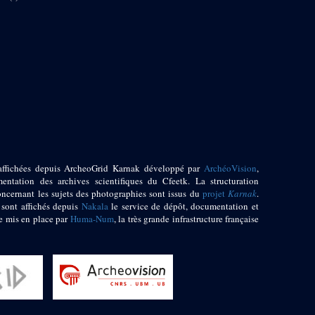
affichées depuis ArcheoGrid Karnak développé par
ArchéoVision
,
entation des archives scientifiques du Cfeetk. La structuration
oncernant les sujets des photographies sont issus du
projet
Karnak
.
 sont affichés depuis
Nakala
le service de dépôt, documentation et
e mis en place par
Huma-Num
, la très grande infrastructure française