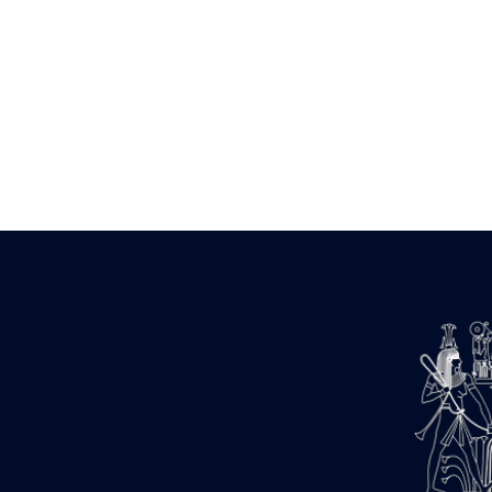
Zone des Pylônes Centraux
e
III
pylône
« Porte » de Ramsès IX
e
IV
pylône
e
Cour nord du IV
pylône
e
Cour sud du IV
pylône
e
Cour axiale du V
pylône, avant-
e
porte du VI
pylône
e
VI
pylône
e
Cour axiale du VI
pylône
e
Cour nord du VI
pylône
e
Cour sud du VI
pylône
Objets découverts
Zone Centrale du Temple
Chapelle de Kamoutef
Chapelle de Philippe Arrhidée
Portique du sanctuaire de la