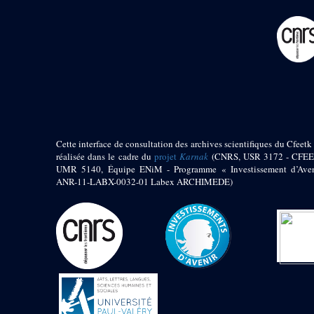
pylône
e
Cour axiale du V
pylône, avant-porte du
e
VI
pylône
e
VI
pylône
e
Cour axiale du VI
pylône
e
Cour nord du VI
pylône
e
Cour sud du VI
pylône
Cette interface de consultation des archives scientifiques du Cfeetk 
réalisée dans le cadre du
projet
Karnak
(CNRS, USR 3172 - CFEE
Objets découverts
UMR 5140, Équipe ENiM - Programme « Investissement d’Aven
ANR-11-LABX-0032-01 Labex ARCHIMEDE)
Zone Centrale du Temple
Chapelle de
Kamoutef
Chapelle de Philippe
Arrhidée
Portique du
sanctuaire de la barque
« Palais de Maât »