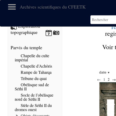
Archives scientifiques du CFEETK
T
Exploration
topographique
regi
Voir 
Parvis du temple
Chapelle du culte
impérial
Chapelle d’Achôris
Rampe de Taharqa
date
Tribune du quai
←
1
2
→
Obélisque sud de
Séthi II
Socle de l’obélisque
nord de Séthi II
Stèle de Séthi II du
dromos ouest
Objets découverts