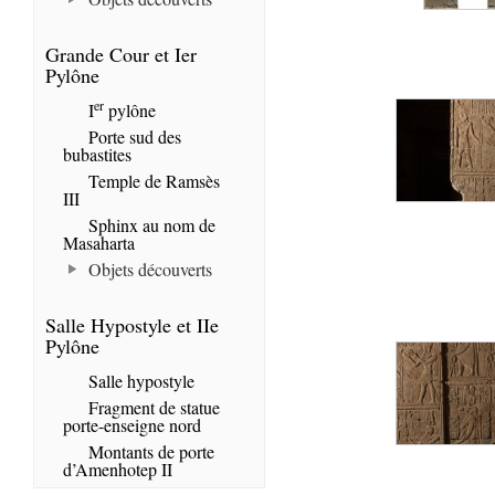
Grande Cour et Ier
Pylône
er
I
pylône
Porte sud des
bubastites
Temple de Ramsès
III
Sphinx au nom de
Masaharta
Objets découverts
Salle Hypostyle et IIe
Pylône
Salle hypostyle
Fragment de statue
porte-enseigne nord
Montants de porte
d’Amenhotep II