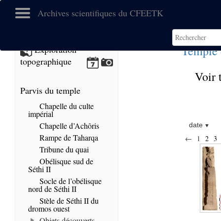
Archives scientifiques du CFEETK
Temple 
Exploration
topographique
Voir 
Parvis du temple
Chapelle du culte
impérial
Chapelle d’Achôris
date
Rampe de Taharqa
←
1
2
3
Tribune du quai
Obélisque sud de
Séthi II
Socle de l’obélisque
nord de Séthi II
Stèle de Séthi II du
dromos ouest
Objets découverts