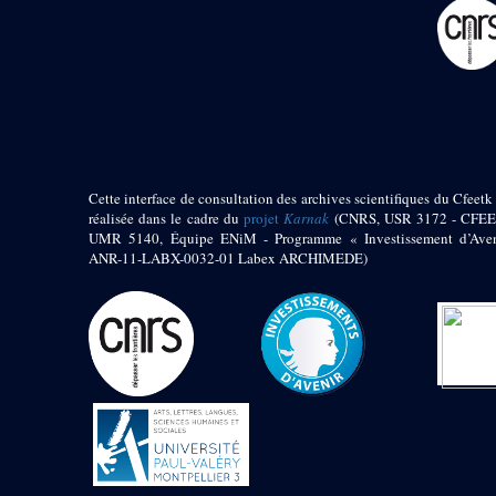
pylône
e
Cour axiale du V
pylône, avant-porte du
e
VI
pylône
e
VI
pylône
e
Cour axiale du VI
pylône
e
Cour nord du VI
pylône
Cette interface de consultation des archives scientifiques du Cfeetk 
e
Cour sud du VI
réalisée dans le cadre du
projet
Karnak
(CNRS, USR 3172 - CFEE
pylône
UMR 5140, Équipe ENiM - Programme « Investissement d’Aven
Objets découverts
ANR-11-LABX-0032-01 Labex ARCHIMEDE)
Zone Centrale du Temple
Chapelle de
Kamoutef
Chapelle de Philippe
Arrhidée
Portique du
sanctuaire de la barque
« Palais de Maât »