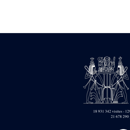
Statue d’un roi
agenouillé présentant
une table d’offrandes de
Séthi II
Statue porte-
enseigne de Séthi II
Statue porte-
enseigne de Séthi II
Stèle de la campagne
nubienne de
Psammétique II
Objets découverts
Zone des Pylônes
Centraux
e
III
pylône
« Porte » de Ramsès
IX
e
IV
pylône
18 931 342 visites - 129
e
Cour nord du IV
21 678 290 
pylône
e
Cour sud du IV