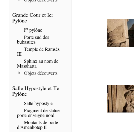
Grande Cour et Ier
Pylône
er
I
pylône
Porte sud des
bubastites
Temple de Ramsès
III
Sphinx au nom de
Masaharta
Objets découverts
Salle Hypostyle et IIe
Pylône
Salle hypostyle
Fragment de statue
porte-enseigne nord
Montants de porte
d’Amenhotep II