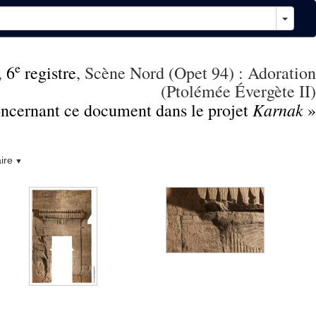
e
,
6
registre
, Scène Nord (Opet 94) : Adoration
(Ptolémée Évergète II)
Karnak
concernant ce document dans le projet
»
ire