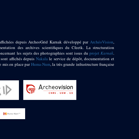
affichées depuis ArcheoGrid Karnak développé par
ArchéoVision
,
entation des archives scientifiques du Cfeetk. La structuration
oncernant les sujets des photographies sont issus du
projet
Karnak
.
 sont affichés depuis
Nakala
le service de dépôt, documentation et
e mis en place par
Huma-Num
, la très grande infrastructure française