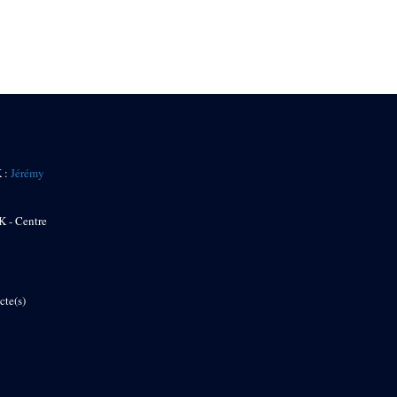
K :
Jérémy
K - Centre
cte(s)