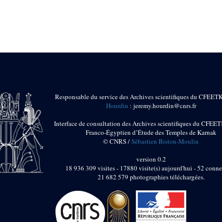
Responsable du service des Archives scientifiques du CFEET
Hourdin
: jeremy.hourdin@cnrs.fr
Interface de consultation des Archives scientifiques du CFEET
Franco-Égyptien d’Étude des Temples de Karnak
© CNRS /
Sébastien Biston-Moulin
version 0.2
18 936 309 visites - 17880 visite(s) aujourd'hui - 52 conne
21 682 579 photographies téléchargées.