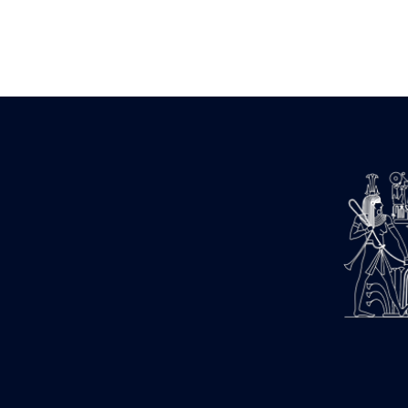
Zone des Pylônes Centraux
e
III
pylône
« Porte » de Ramsès IX
e
IV
pylône
e
Cour nord du IV
pylône
e
Cour sud du IV
pylône
e
Cour axiale du V
pylône, avant-
e
porte du VI
pylône
e
VI
pylône
e
Cour axiale du VI
pylône
e
Cour nord du VI
pylône
e
Cour sud du VI
pylône
Objets découverts
Zone Centrale du Temple
Chapelle de Kamoutef
Chapelle de Philippe Arrhidée
Portique du sanctuaire de la