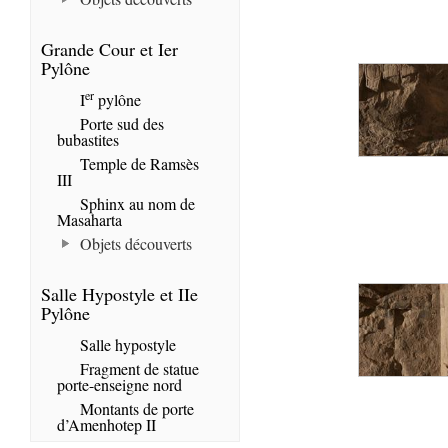
Grande Cour et Ier
Pylône
er
I
pylône
Porte sud des
bubastites
Temple de Ramsès
III
Sphinx au nom de
Masaharta
Objets découverts
Salle Hypostyle et IIe
Pylône
Salle hypostyle
Fragment de statue
porte-enseigne nord
Montants de porte
d’Amenhotep II