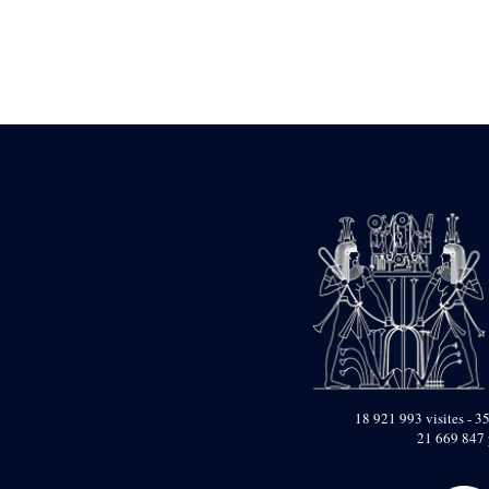
Statue d’un roi
agenouillé présentant
une table d’offrandes de
Séthi II
Statue porte-
enseigne de Séthi II
Statue porte-
enseigne de Séthi II
Stèle de la campagne
nubienne de
Psammétique II
Objets découverts
Zone des Pylônes
Centraux
e
III
pylône
« Porte » de Ramsès
IX
e
IV
pylône
18 921 993 visites - 35
e
Cour nord du IV
21 669 847 
pylône
e
Cour sud du IV