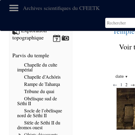
Archives scientifiques du CFEETK
Temple
Exploration
topographique
Voir 
Parvis du temple
Chapelle du culte
impérial
Chapelle d’Achôris
date
Rampe de Taharqa
←
1
2
→
Tribune du quai
Obélisque sud de
Séthi II
Socle de l’obélisque
nord de Séthi II
Stèle de Séthi II du
dromos ouest
Objets découverts