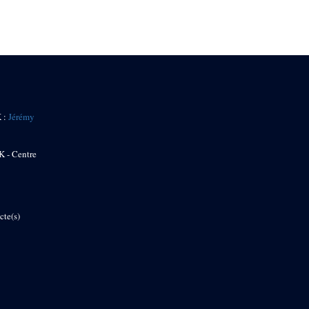
K :
Jérémy
K - Centre
cte(s)