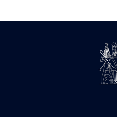
Zone des Pylônes Centraux
e
III
pylône
« Porte » de Ramsès IX
e
IV
pylône
e
Cour nord du IV
pylône
e
Cour sud du IV
pylône
e
Cour axiale du V
pylône, avant-
e
porte du VI
pylône
e
VI
pylône
e
Cour axiale du VI
pylône
e
Cour nord du VI
pylône
e
Cour sud du VI
pylône
Objets découverts
Zone Centrale du Temple
Chapelle de Kamoutef
Chapelle de Philippe Arrhidée
Portique du sanctuaire de la