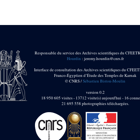
Responsable du service des Archives scientifiques du CFEET
Hourdin
: jeremy.hourdin@cnrs.fr
Interface de consultation des Archives scientifiques du CFEET
Franco-Égyptien d’Étude des Temples de Karnak
© CNRS /
Sébastien Biston-Moulin
version 0.2
18 950 605 visites - 13712 visite(s) aujourd'hui - 16 conne
21 695 558 photographies téléchargées.