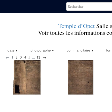
Temple d’Opet
Salle 
Voir toutes les informations 
date
photographe
commanditaire
for
←
1
2
3
4
5
...
12
→