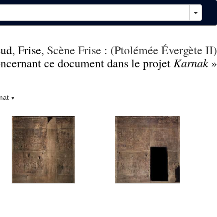
sud
,
Frise
, Scène Frise : (Ptolémée Évergète II)
Karnak
concernant ce document dans le projet
»
mat