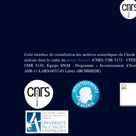
pylône
e
Cour axiale du V
pylône, avant-porte du
e
VI
pylône
e
VI
pylône
e
Cour axiale du VI
pylône
e
Cour nord du VI
pylône
Cette interface de consultation des archives scientifiques du Cfeetk 
e
Cour sud du VI
réalisée dans le cadre du
projet
Karnak
(CNRS, USR 3172 - CFEE
pylône
UMR 5140, Équipe ENiM - Programme « Investissement d’Aven
Objets découverts
ANR-11-LABX-0032-01 Labex ARCHIMEDE)
Zone Centrale du Temple
Chapelle de
Kamoutef
Chapelle de Philippe
Arrhidée
Portique du
sanctuaire de la barque
« Palais de Maât »