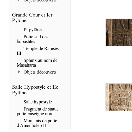
Grande Cour et Ier
Pylône
er
I
pylône
Porte sud des
bubastites
Temple de Ramsès
III
Sphinx au nom de
Masaharta
Objets découverts
Salle Hypostyle et IIe
Pylône
Salle hypostyle
Fragment de statue
porte-enseigne nord
Montants de porte
d’Amenhotep II