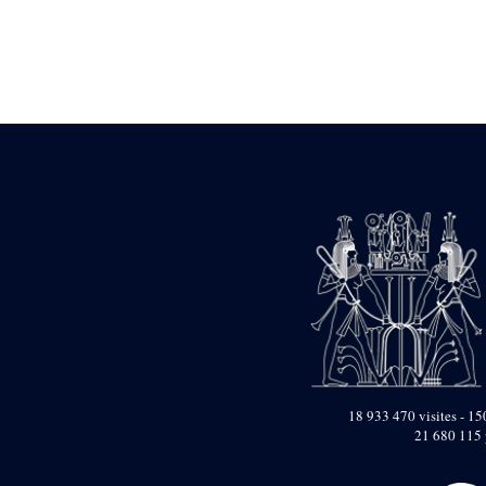
Statue d’un roi
agenouillé présentant
une table d’offrandes de
Séthi II
Statue porte-
enseigne de Séthi II
Statue porte-
enseigne de Séthi II
Stèle de la campagne
nubienne de
Psammétique II
Objets découverts
Zone des Pylônes
Centraux
e
III
pylône
« Porte » de Ramsès
IX
e
IV
pylône
18 933 470 visites - 150
e
Cour nord du IV
21 680 115 
pylône
e
Cour sud du IV