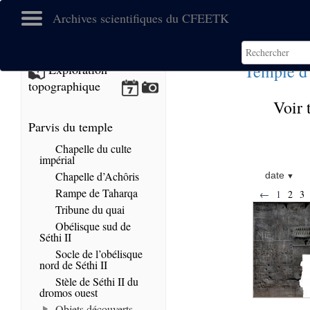
Archives scientifiques du CFEETK
Temple d
Exploration
topographique
Voir 
Parvis du temple
Chapelle du culte
impérial
Chapelle d’Achôris
date
Rampe de Taharqa
←
1
2
3
Tribune du quai
Obélisque sud de
Séthi II
Socle de l’obélisque
nord de Séthi II
Stèle de Séthi II du
dromos ouest
Objets découverts