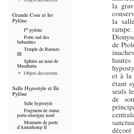
la gra
conserv
Grande Cour et Ier
la sal
Pylône
rampe.
er
I
pylône
Dionyso
Porte sud des
bubastites
de Ptol
Temple de Ramsès
inachev
III
hautes
Sphinx au nom de
Masaharta
hyposty
Objets découverts
et à la
étant s
Salle Hypostyle et IIe
seuls l
Pylône
de son
Salle hypostyle
princi
Fragment de statue
central
porte-enseigne nord
sanctua
Montants de porte
d’Amenhotep II
décoré