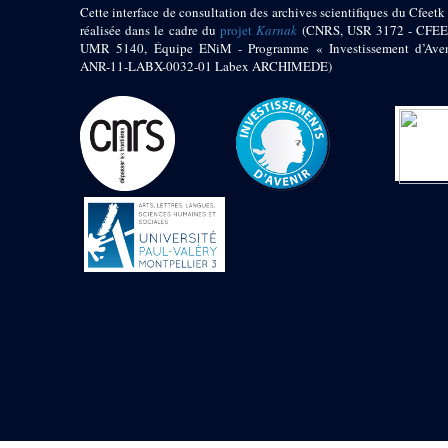
Cette interface de consultation des archives scientifiques du Cfeetk 
Colosse osiriaque
réalisée dans le cadre du
projet
Karnak
(CNRS, USR 3172 - CFEE
oriental
UMR 5140, Équipe ENiM - Programme « Investissement d’Aven
Statue d’un roi assis
ANR-11-LABX-0032-01 Labex ARCHIMEDE)
Statue d’un roi
Sobekhotep assis
Objets découverts
Zone du Lac Sacré
Edifice de Taharqa
du Lac
« Porte de Masaharta
»
Objets découverts
Zone Sud-Ouest du
Temple
Porte du « magasin
pur » de Khonsou
Porte de Néctanebo
er
I
du temple d’Opet