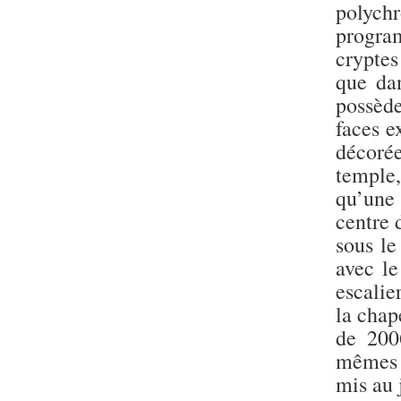
Statue d’un roi
polychr
agenouillé présentant
une table d’offrandes de
progra
Séthi II
crypte
Statue porte-
que dan
enseigne de Séthi II
possède
Statue porte-
enseigne de Séthi II
faces e
Stèle de la campagne
décorée
nubienne de
Psammétique II
temple
Objets découverts
qu’une
centre 
Zone des Pylônes
sous l
Centraux
avec l
e
III
pylône
escalie
« Porte » de Ramsès
la chap
IX
e
de 200
IV
pylône
e
Cour nord du IV
mêmes t
pylône
mis au 
e
Cour sud du IV