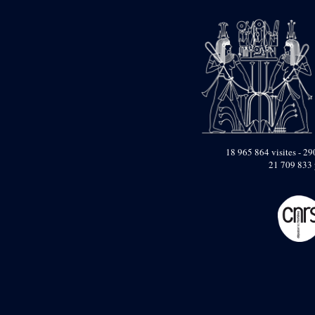
Zone des Chapelle
Adossées de l'Est
Sanctuaire oriental
de Thoutmosis III
Chapelle au nord de
l’obélisque
Chapelle au sud de
l’obélisque
18 965 864 visites - 290
Allée processionnelle
21 709 833 
Sud-Nord
Décret oraculaire
d’Amon en faveur de
Maâtkarê B
e
Cour du VII
pylône
- « Cour de la cachette »
e
VII
pylône
e
Cour du X
pylône
Edifice
d’Amenhotep II