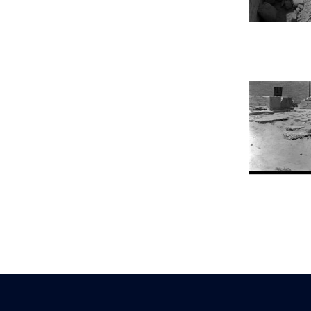
Mur extérieur de
Thoutmosis III
Magasin nord 2
(MN2)
Mur extérieur de
Thoutmosis III
Zone Solaire de l'Est
Colonnade orientale
de Taharqa
Temple de l’est de
Ramsès II
Zone Osirienne de l'Est
Chapelle
anépigraphe avec
claustrum
Chapelle d’Osiris
Heqa-djet
Objets découverts