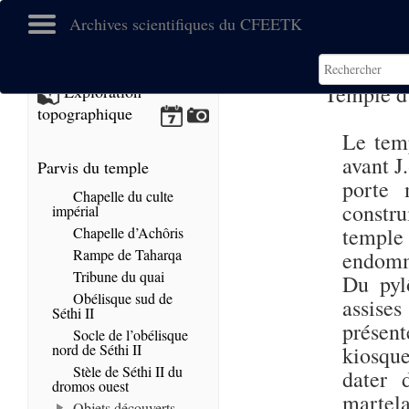
Archives scientifiques du CFEETK
Temple 
Exploration
topographique
Le temp
avant J.
Parvis du temple
porte 
Chapelle du culte
constr
impérial
temple
Chapelle d’Achôris
Rampe de Taharqa
endomm
Tribune du quai
Du pyl
Obélisque sud de
assise
Séthi II
présen
Socle de l’obélisque
nord de Séthi II
kiosqu
Stèle de Séthi II du
dater
dromos ouest
martela
Objets découverts