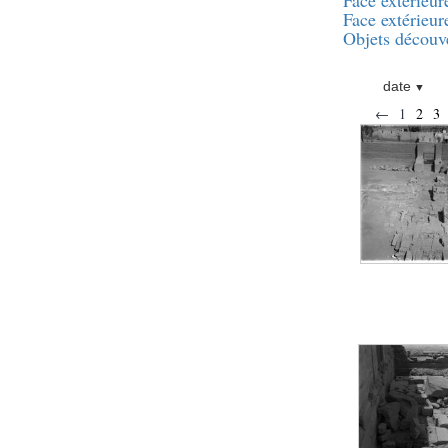
Face extérieur
Objets découverts
Face extérieur
Objets découv
Zone de l'Akhmenou
Salle des fêtes «
date
Heret-ib »
←
1
2
3
Autel de la salle
solaire
Base de statue
Base de statue de
Thoutmosis III
Base et pieds d’un
groupe statuaire
Fragment inférieur
de statue de Thoutmosis
III présentant un autel à
libation
Statue agenouillée
Table d’offrandes de
Thoutmosis III
Objets découverts