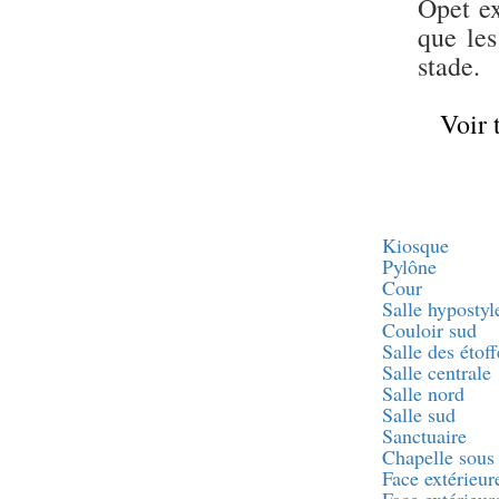
Opet ex
pylône
e
que les
Cour axiale du V
pylône, avant-porte du
stade.
e
VI
pylône
e
VI
pylône
Voir 
e
Cour axiale du VI
pylône
e
Cour nord du VI
pylône
e
Cour sud du VI
pylône
Kiosque
Objets découverts
Pylône
Cour
Salle hypostyl
Zone Centrale du Temple
Couloir sud
Chapelle de
Salle des étoff
Kamoutef
Salle centrale
Chapelle de Philippe
Salle nord
Arrhidée
Salle sud
Sanctuaire
Portique du
sanctuaire de la barque
Chapelle sous 
Face extérieur
« Palais de Maât »