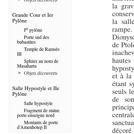
la gra
conserv
Grande Cour et Ier
la sal
Pylône
rampe.
er
I
pylône
Dionyso
Porte sud des
bubastites
de Ptol
Temple de Ramsès
inachev
III
hautes
Sphinx au nom de
Masaharta
hyposty
Objets découverts
et à la
étant s
Salle Hypostyle et IIe
seuls l
Pylône
de son
Salle hypostyle
princi
Fragment de statue
central
porte-enseigne nord
sanctua
Montants de porte
d’Amenhotep II
décoré