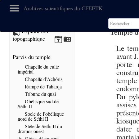
Archives scientifiques du CFEETK
Temple 
Exploration
topographique
Le temp
avant J.
Parvis du temple
porte 
Chapelle du culte
constr
impérial
temple
Chapelle d’Achôris
Rampe de Taharqa
endomm
Tribune du quai
Du pyl
Obélisque sud de
assise
Séthi II
présen
Socle de l’obélisque
nord de Séthi II
kiosqu
Stèle de Séthi II du
dater
dromos ouest
martela
Objets découverts