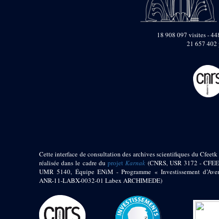
Objets découverts
Zone de l'Akhmenou
18 908 097 visites - 448
Salle des fêtes «
21 657 402 
Heret-ib »
Autel de la salle
solaire
Base de statue
Base de statue de
Thoutmosis III
Base et pieds d’un
groupe statuaire
Fragment inférieur
de statue de Thoutmosis
III présentant un autel à
Cette interface de consultation des archives scientifiques du Cfeetk 
libation
réalisée dans le cadre du
projet
Karnak
(CNRS, USR 3172 - CFEE
Statue agenouillée
UMR 5140, Équipe ENiM - Programme « Investissement d’Aven
Table d’offrandes de
ANR-11-LABX-0032-01 Labex ARCHIMEDE)
Thoutmosis III
Objets découverts