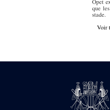
Opet ex
pylône
e
que les
Cour axiale du V
pylône, avant-porte du
stade.
e
VI
pylône
e
VI
pylône
Voir 
e
Cour axiale du VI
pylône
e
Cour nord du VI
pylône
e
Cour sud du VI
pylône
Objets découverts
Zone Centrale du Temple
Chapelle de
Kamoutef
Chapelle de Philippe
Arrhidée
Portique du
sanctuaire de la barque
« Palais de Maât »