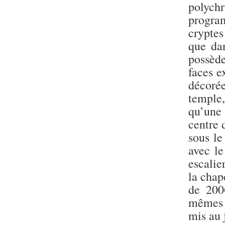
Statue d’un roi
polychr
agenouillé présentant
une table d’offrandes de
progra
Séthi II
crypte
Statue porte-
que dan
enseigne de Séthi II
possède
Statue porte-
enseigne de Séthi II
faces e
Stèle de la campagne
décorée
nubienne de
Psammétique II
temple
Objets découverts
qu’une
centre 
Zone des Pylônes
sous l
Centraux
avec l
e
III
pylône
escalie
« Porte » de Ramsès
la chap
IX
e
de 200
IV
pylône
e
Cour nord du IV
mêmes t
pylône
mis au 
e
Cour sud du IV