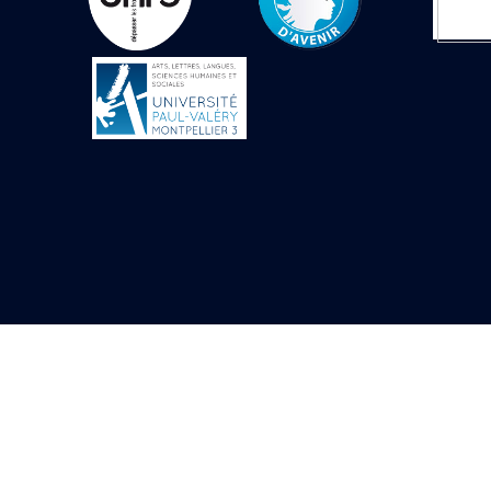
Mur extérieur de
Thoutmosis III
Magasin nord 2
(MN2)
Mur extérieur de
Thoutmosis III
Zone Solaire de l'Est
Colonnade orientale
de Taharqa
Temple de l’est de
Ramsès II
Zone Osirienne de l'Est
Chapelle
anépigraphe avec
claustrum
Chapelle d’Osiris
Heqa-djet
Objets découverts