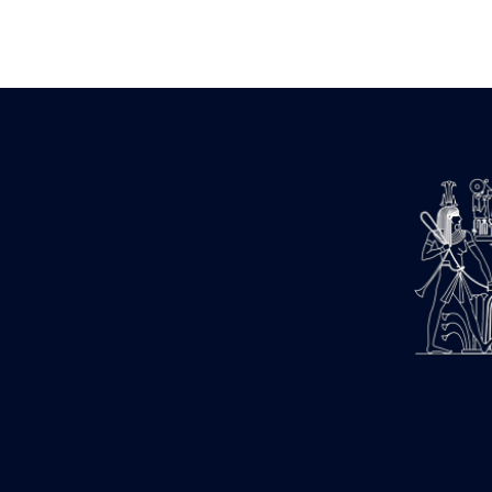
Zone des Pylônes Centraux
e
III
pylône
« Porte » de Ramsès IX
e
IV
pylône
e
Cour nord du IV
pylône
e
Cour sud du IV
pylône
e
Cour axiale du V
pylône, avant-
e
porte du VI
pylône
e
VI
pylône
e
Cour axiale du VI
pylône
e
Cour nord du VI
pylône
e
Cour sud du VI
pylône
Objets découverts
Zone Centrale du Temple
Chapelle de Kamoutef
Chapelle de Philippe Arrhidée
Portique du sanctuaire de la