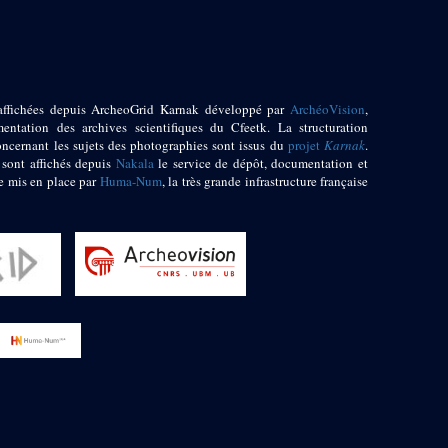
affichées depuis ArcheoGrid Karnak développé par
ArchéoVision
,
entation des archives scientifiques du Cfeetk. La structuration
oncernant les sujets des photographies sont issus du
projet
Karnak
.
 sont affichés depuis
Nakala
le service de dépôt, documentation et
e mis en place par
Huma-Num
, la très grande infrastructure française