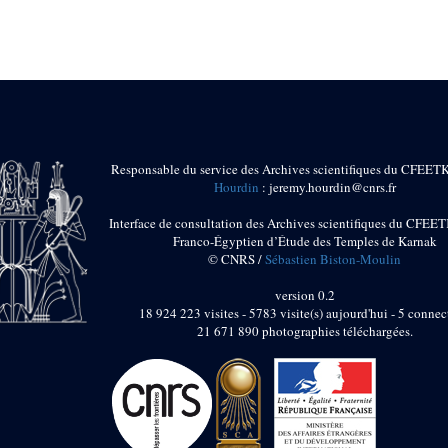
Responsable du service des Archives scientifiques du CFEET
Hourdin
: jeremy.hourdin@cnrs.fr
Interface de consultation des Archives scientifiques du CFEET
Franco-Égyptien d’Étude des Temples de Karnak
© CNRS /
Sébastien Biston-Moulin
version 0.2
18 924 223 visites - 5783 visite(s) aujourd'hui - 5 connec
21 671 890 photographies téléchargées.