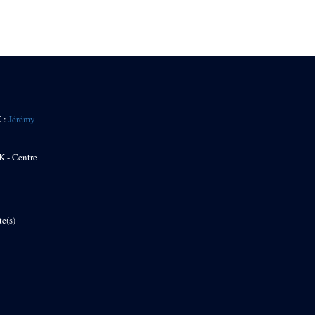
K :
Jérémy
K - Centre
te(s)