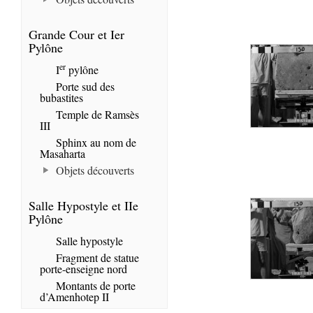
Grande Cour et Ier
Pylône
er
I
pylône
Porte sud des
bubastites
Temple de Ramsès
III
Sphinx au nom de
Masaharta
Objets découverts
Salle Hypostyle et IIe
Pylône
Salle hypostyle
Fragment de statue
porte-enseigne nord
Montants de porte
d’Amenhotep II