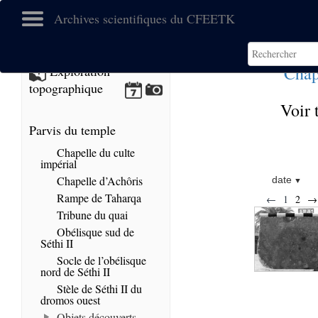
Archives scientifiques du CFEETK
Chap
Exploration
topographique
Voir 
Parvis du temple
Chapelle du culte
impérial
Chapelle d’Achôris
date
Rampe de Taharqa
←
1
2
→
Tribune du quai
Obélisque sud de
Séthi II
Socle de l’obélisque
nord de Séthi II
Stèle de Séthi II du
dromos ouest
Objets découverts