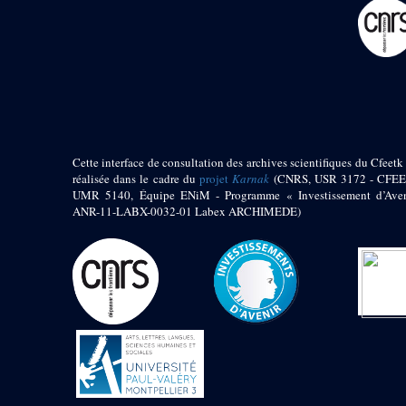
pylône
e
Cour axiale du V
pylône, avant-porte du
e
VI
pylône
e
VI
pylône
e
Cour axiale du VI
pylône
e
Cour nord du VI
pylône
Cette interface de consultation des archives scientifiques du Cfeetk 
e
Cour sud du VI
réalisée dans le cadre du
projet
Karnak
(CNRS, USR 3172 - CFEE
pylône
UMR 5140, Équipe ENiM - Programme « Investissement d’Aven
Objets découverts
ANR-11-LABX-0032-01 Labex ARCHIMEDE)
Zone Centrale du Temple
Chapelle de
Kamoutef
Chapelle de Philippe
Arrhidée
Portique du
sanctuaire de la barque
« Palais de Maât »