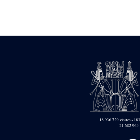
Statue d’un roi
agenouillé présentant
une table d’offrandes de
Séthi II
Statue porte-
enseigne de Séthi II
Statue porte-
enseigne de Séthi II
Stèle de la campagne
nubienne de
Psammétique II
Objets découverts
Zone des Pylônes
Centraux
e
III
pylône
« Porte » de Ramsès
IX
e
IV
pylône
18 936 729 visites - 183
e
Cour nord du IV
21 682 965 
pylône
e
Cour sud du IV