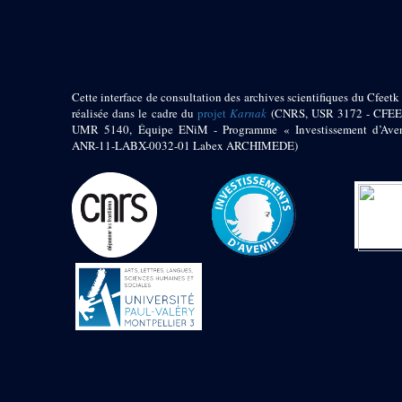
pylône
e
Cour axiale du V
pylône, avant-porte du
e
VI
pylône
e
VI
pylône
e
Cour axiale du VI
Cette interface de consultation des archives scientifiques du Cfeetk 
pylône
réalisée dans le cadre du
projet
Karnak
(CNRS, USR 3172 - CFEE
UMR 5140, Équipe ENiM - Programme « Investissement d’Aven
e
Cour nord du VI
ANR-11-LABX-0032-01 Labex ARCHIMEDE)
pylône
e
Cour sud du VI
pylône
Objets découverts
Zone Centrale du Temple
Chapelle de
Kamoutef
Chapelle de Philippe
Arrhidée
Portique du
sanctuaire de la barque
« Palais de Maât »