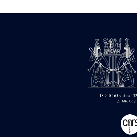
Statue d’un roi
agenouillé présentant
une table d’offrandes de
Séthi II
Statue porte-
enseigne de Séthi II
Statue porte-
enseigne de Séthi II
Stèle de la campagne
nubienne de
Psammétique II
Objets découverts
Zone des Pylônes
Centraux
e
III
pylône
18 940 165 visites - 32
21 686 062 
« Porte » de Ramsès
IX
e
IV
pylône
e
Cour nord du IV
pylône
e
Cour sud du IV