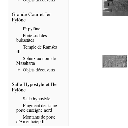
Grande Cour et Ier
Pylône
er
I
pylône
Porte sud des
bubastites
Temple de Ramsès
III
Sphinx au nom de
Masaharta
Objets découverts
Salle Hypostyle et IIe
Pylône
Salle hypostyle
Fragment de statue
porte-enseigne nord
Montants de porte
d’Amenhotep II