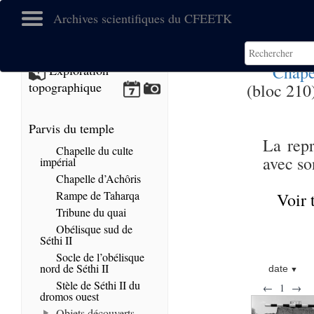
Archives scientifiques du CFEETK
Chape
Exploration
topographique
(bloc 210)
Parvis du temple
La repr
Chapelle du culte
avec so
impérial
Chapelle d’Achôris
Rampe de Taharqa
Voir 
Tribune du quai
Obélisque sud de
Séthi II
Socle de l’obélisque
nord de Séthi II
date
Stèle de Séthi II du
←
1
→
dromos ouest
Objets découverts