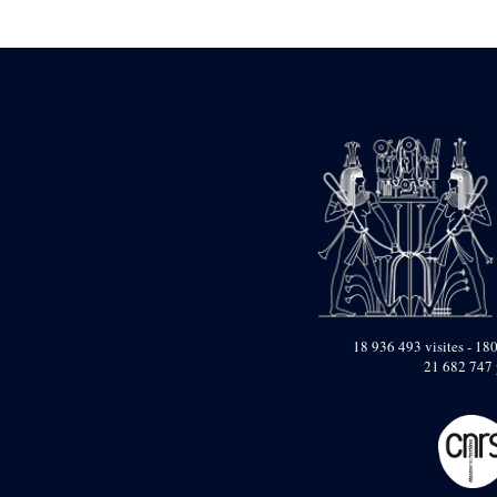
Statue d’un roi
agenouillé présentant
une table d’offrandes de
Séthi II
Statue porte-
enseigne de Séthi II
Statue porte-
enseigne de Séthi II
Stèle de la campagne
nubienne de
Psammétique II
Objets découverts
Zone des Pylônes
Centraux
e
III
pylône
18 936 493 visites - 180
21 682 747 
« Porte » de Ramsès
IX
e
IV
pylône
e
Cour nord du IV
pylône
e
Cour sud du IV