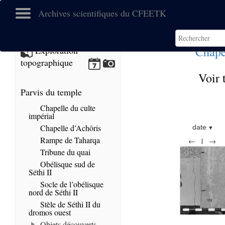
Archives scientifiques du CFEETK
Chape
Exploration
topographique
Voir 
Parvis du temple
Chapelle du culte
impérial
Chapelle d’Achôris
date
Rampe de Taharqa
←
1
→
Tribune du quai
Obélisque sud de
Séthi II
Socle de l’obélisque
nord de Séthi II
Stèle de Séthi II du
dromos ouest
Objets découverts