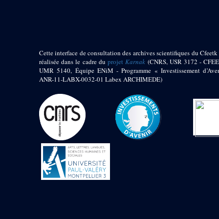
pylône
e
Cour axiale du V
pylône, avant-porte du
e
VI
pylône
e
VI
pylône
e
Cour axiale du VI
Cette interface de consultation des archives scientifiques du Cfeetk 
pylône
réalisée dans le cadre du
projet
Karnak
(CNRS, USR 3172 - CFEE
UMR 5140, Équipe ENiM - Programme « Investissement d’Aven
e
Cour nord du VI
ANR-11-LABX-0032-01 Labex ARCHIMEDE)
pylône
e
Cour sud du VI
pylône
Objets découverts
Zone Centrale du Temple
Chapelle de
Kamoutef
Chapelle de Philippe
Arrhidée
Portique du
sanctuaire de la barque
« Palais de Maât »