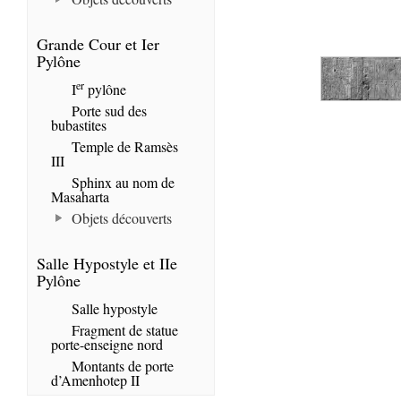
Grande Cour et Ier
Pylône
er
I
pylône
Porte sud des
bubastites
Temple de Ramsès
III
Sphinx au nom de
Masaharta
Objets découverts
Salle Hypostyle et IIe
Pylône
Salle hypostyle
Fragment de statue
porte-enseigne nord
Montants de porte
d’Amenhotep II